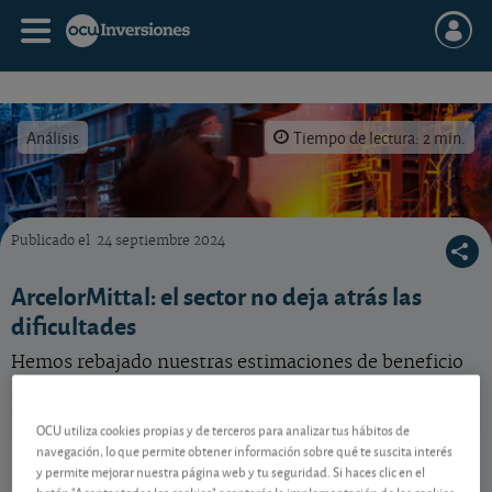
Análisis
Tiempo de lectura: 2 min.
Publicado el
24 septiembre 2024
Qué hacer con esta acción de ArcelorMittal, uno de los líderes mundiales del acero.
ArcelorMittal: el sector no deja atrás las
dificultades
Hemos rebajado nuestras estimaciones de beneficio
por acción para 2024 y 2025 de este productor de
acero mundial. Qué hacer con esta acción.
OCU utiliza cookies propias y de terceros para analizar tus hábitos de
ArcelorMittal
62,98 EUR
navegación, lo que permite obtener información sobre qué te suscita interés
y permite mejorar nuestra página web y tu seguridad. Si haces clic en el
LU1598757687