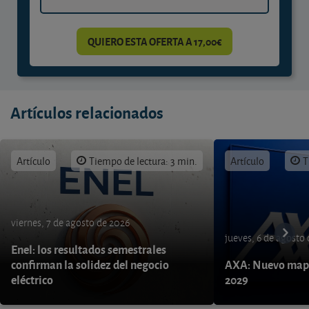
QUIERO ESTA OFERTA A 17,00€
Artículos relacionados
Artículo
Tiempo de lectura: 3 min.
Artículo
T
viernes, 7 de agosto de 2026
jueves, 6 de agosto
Enel: los resultados semestrales
confirman la solidez del negocio
AXA: Nuevo mapa
eléctrico
2029