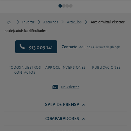
Invertir
Acciones
Artículos
ArcelorMittal: el sector
no deja atrás las dificultades
913 009 141
Contacto
de lunes a viernes de 9h-14h
TODOS NUESTROS
APP OCU INVERSIONES
PUBLICACIONES
CONTACTOS
Newsletter
SALA DE PRENSA
COMPARADORES