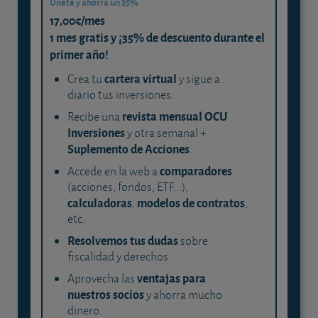
Únete y ahorra un 35%
17,00€/mes
1 mes gratis y ¡35% de descuento durante el
primer año!
cartera virtual
Crea tu
y sigue a
diario tus inversiones.
revista mensual OCU
Recibe una
Inversiones
y otra semanal +
Suplemento de Acciones
.
comparadores
Accede en la web a
(acciones, fondos, ETF...),
calculadoras
modelos de contratos
,
,
etc.
Resolvemos tus dudas
sobre
fiscalidad y derechos.
ventajas para
Aprovecha las
nuestros socios
y ahorra mucho
dinero.