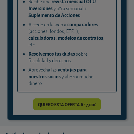
revista mensual OCU
Recibe una
Inversiones
y otra semanal +
Suplemento de Acciones
.
comparadores
Accede en la web a
(acciones, fondos, ETF...),
calculadoras
modelos de contratos
,
,
etc.
Resolvemos tus dudas
sobre
fiscalidad y derechos.
ventajas para
Aprovecha las
nuestros socios
y ahorra mucho
dinero.
QUIERO ESTA OFERTA A 17,00€