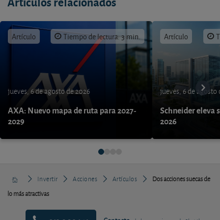
Artículos relacionados
Artículo
Tiempo de lectura: 3 min.
Artículo
T
jueves, 6 de agosto de 2026
jueves, 6 de agosto
AXA: Nuevo mapa de ruta para 2027-
Schneider eleva s
2029
2026
Invertir
Acciones
Artículos
Dos acciones suecas de
lo más atractivas