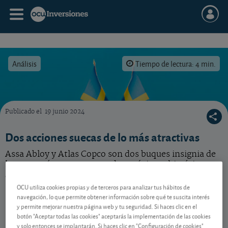
Análisis
Tiempo de lectura: 4 min.
Publicado el
19 junio 2024
Descubra estas dos perlas suecas de la Bolsa de Estocolmo.
Dos acciones suecas de lo más atractivas
Assa Abloy y Atlas Copco son dos buques insignia de
la economía sueca que rondan máximos históricos
¿Aún estamos a tiempo de apostar por ellas?
OCU utiliza cookies propias y de terceros para analizar tus hábitos de
navegación, lo que permite obtener información sobre qué te suscita interés
y permite mejorar nuestra página web y tu seguridad. Si haces clic en el
Contenido reservado a SOCIOS
botón "Aceptar todas las cookies" aceptarás la implementación de las cookies
y solo entonces se implantarán. Si haces clic en "Configuración de cookies"