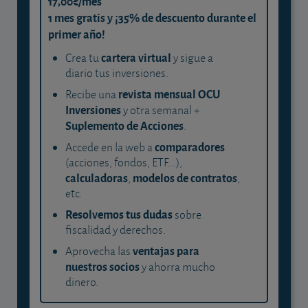
17,00€/mes
1 mes gratis y ¡35% de descuento durante el
primer año!
cartera virtual
Crea tu
y sigue a
diario tus inversiones.
revista mensual OCU
Recibe una
Inversiones
y otra semanal +
Suplemento de Acciones
.
comparadores
Accede en la web a
(acciones, fondos, ETF...),
calculadoras
modelos de contratos
,
,
etc.
Resolvemos tus dudas
sobre
fiscalidad y derechos.
ventajas para
Aprovecha las
nuestros socios
y ahorra mucho
dinero.