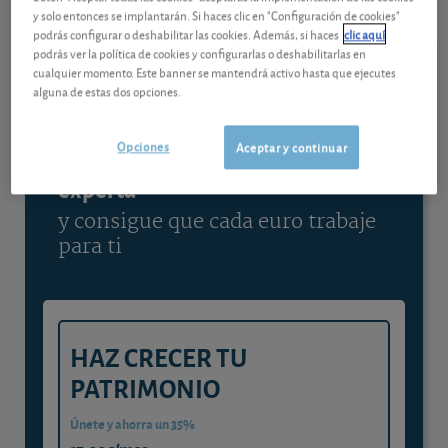
y solo entonces se implantarán. Si haces clic en "Configuración de cookies"
Ver detalladamente
podrás configurar o deshabilitar las cookies. Además, si haces
clic aquí
podrás ver la política de cookies y configurarlas o deshabilitarlas en
cualquier momento. Este banner se mantendrá activo hasta que ejecutes
alguna de estas dos opciones.
Contenido reservado a SOCIOS
Opciones
Aceptar y continuar
Gestiona tu dinero con visión
experta
y consigue que cada euro trabaje
para ti
HAZ CRECER TU
PATRIMONIO
Únete y ahorra un 35%