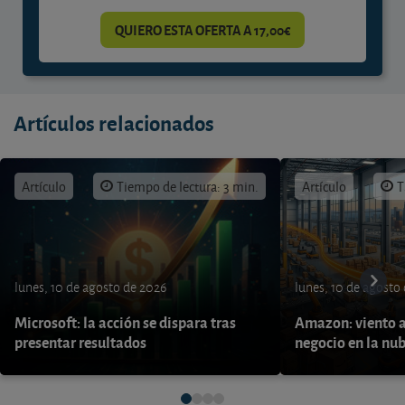
QUIERO ESTA OFERTA A 17,00€
Artículos relacionados
Artículo
Tiempo de lectura: 3 min.
Artículo
T
lunes, 10 de agosto de 2026
lunes, 10 de agosto
Microsoft: la acción se dispara tras
Amazon: viento a
presentar resultados
negocio en la nu