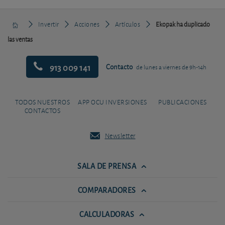
Invertir
Acciones
Artículos
Ekopak ha duplicado
las ventas
913 009 141
Contacto
de lunes a viernes de 9h-14h
TODOS NUESTROS
APP OCU INVERSIONES
PUBLICACIONES
CONTACTOS
Newsletter
SALA DE PRENSA
COMPARADORES
CALCULADORAS