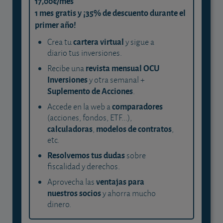
17,00€/mes
1 mes gratis y ¡35% de descuento durante el
primer año!
cartera virtual
Crea tu
y sigue a
diario tus inversiones.
revista mensual OCU
Recibe una
Inversiones
y otra semanal +
Suplemento de Acciones
.
comparadores
Accede en la web a
(acciones, fondos, ETF...),
calculadoras
modelos de contratos
,
,
etc.
Resolvemos tus dudas
sobre
fiscalidad y derechos.
ventajas para
Aprovecha las
nuestros socios
y ahorra mucho
dinero.