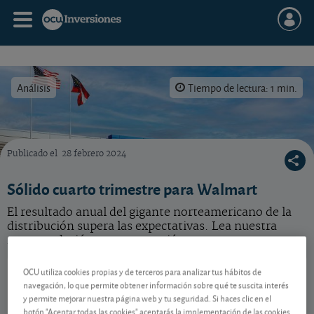
Análisis
Tiempo de lectura: 1 min.
Publicado el
28 febrero 2024
¿Deberíamos invertir en el grupo Walmart, que ha obtenido unos resultados mejores de
Sólido cuarto trimestre para Walmart
El resultado anual del gigante norteamericano de la
distribución supera las expectativas. Lea nuestra
recomendación para esta acción.
Walmart
112,66 USD
OCU utiliza cookies propias y de terceros para analizar tus hábitos de
navegación, lo que permite obtener información sobre qué te suscita interés
US9311421039
y permite mejorar nuestra página web y tu seguridad. Si haces clic en el
0,81 USD (0,72 %)
10/08/2026 Nasdaq
botón "Aceptar todas las cookies" aceptarás la implementación de las cookies