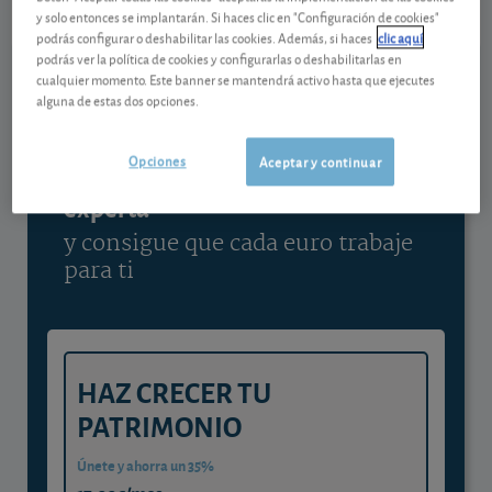
y solo entonces se implantarán. Si haces clic en "Configuración de cookies"
Ver detalladamente
podrás configurar o deshabilitar las cookies. Además, si haces
clic aquí
podrás ver la política de cookies y configurarlas o deshabilitarlas en
cualquier momento. Este banner se mantendrá activo hasta que ejecutes
alguna de estas dos opciones.
Contenido reservado a SOCIOS
Opciones
Aceptar y continuar
Gestiona tu dinero con visión
experta
y consigue que cada euro trabaje
para ti
HAZ CRECER TU
PATRIMONIO
Únete y ahorra un 35%