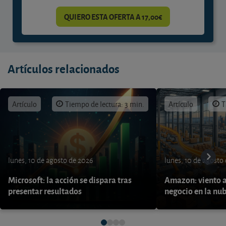
QUIERO ESTA OFERTA A 17,00€
Artículos relacionados
Artículo
Tiempo de lectura: 3 min.
Artículo
T
lunes, 10 de agosto de 2026
lunes, 10 de agosto
Microsoft: la acción se dispara tras
Amazon: viento a
presentar resultados
negocio en la nu