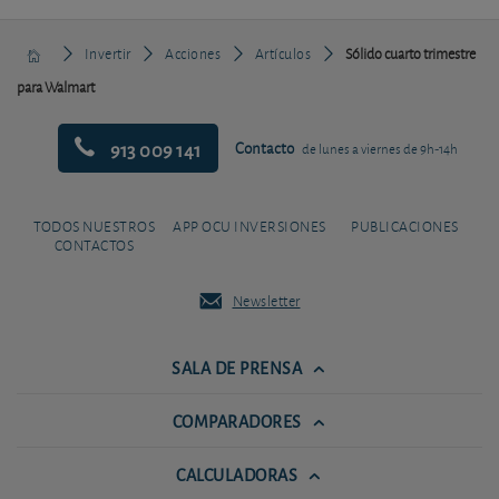
Invertir
Acciones
Artículos
Sólido cuarto trimestre
para Walmart
913 009 141
Contacto
de lunes a viernes de 9h-14h
TODOS NUESTROS
APP OCU INVERSIONES
PUBLICACIONES
CONTACTOS
Newsletter
SALA DE PRENSA
COMPARADORES
CALCULADORAS