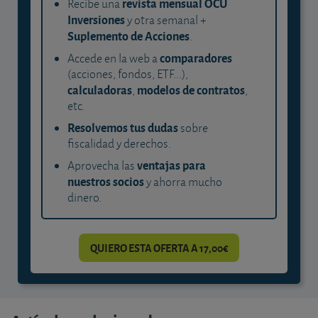
revista mensual OCU
Recibe una
Inversiones
y otra semanal +
Suplemento de Acciones
.
comparadores
Accede en la web a
(acciones, fondos, ETF...),
calculadoras
modelos de contratos
,
,
etc.
Resolvemos tus dudas
sobre
fiscalidad y derechos.
ventajas para
Aprovecha las
nuestros socios
y ahorra mucho
dinero.
QUIERO ESTA OFERTA A 17,00€