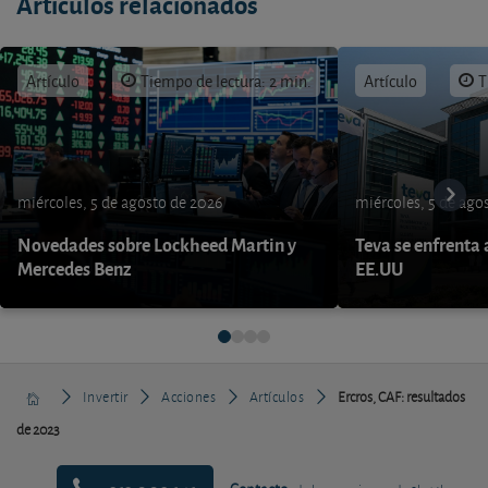
Artículos relacionados
Artículo
Tiempo de lectura: 2 min.
Artículo
T
miércoles, 5 de agosto de 2026
miércoles, 5 de ago
Novedades sobre Lockheed Martin y
Teva se enfrenta 
Mercedes Benz
EE.UU
Invertir
Acciones
Artículos
Ercros, CAF: resultados
de 2023