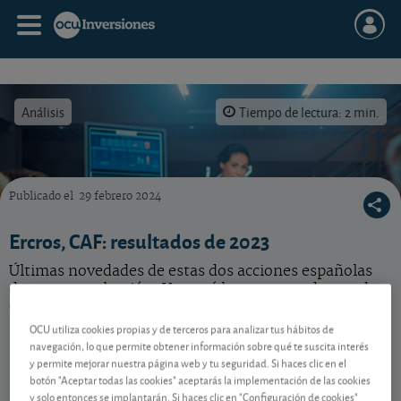
Análisis
Tiempo de lectura: 2 min.
Publicado el
29 febrero 2024
Últimas noticias para invertir bien en bolsa sobre estas acciones: Ercros, CAF.
Ercros, CAF: resultados de 2023
Últimas novedades de estas dos acciones españolas
de nuestra selección. Vea qué hacer con cada una de
ellas.
OCU utiliza cookies propias y de terceros para analizar tus hábitos de
navegación, lo que permite obtener información sobre qué te suscita interés
y permite mejorar nuestra página web y tu seguridad. Si haces clic en el
Contenido reservado a SOCIOS
botón "Aceptar todas las cookies" aceptarás la implementación de las cookies
y solo entonces se implantarán. Si haces clic en "Configuración de cookies"