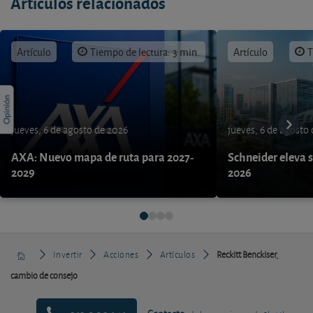
Artículos relacionados
Artículo
Tiempo de lectura: 3 min.
Artículo
T
jueves, 6 de agosto de 2026
jueves, 6 de agosto
AXA: Nuevo mapa de ruta para 2027-
Schneider eleva s
2029
2026
Invertir
Acciones
Artículos
Reckitt Benckiser,
cambio de consejo