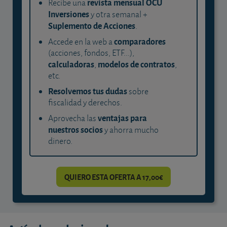
revista mensual OCU
Recibe una
Inversiones
y otra semanal +
Suplemento de Acciones
.
comparadores
Accede en la web a
(acciones, fondos, ETF...),
calculadoras
modelos de contratos
,
,
etc.
Resolvemos tus dudas
sobre
fiscalidad y derechos.
ventajas para
Aprovecha las
nuestros socios
y ahorra mucho
dinero.
QUIERO ESTA OFERTA A 17,00€