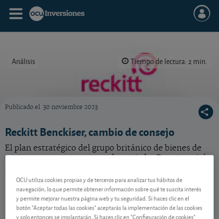
Análisis
Tiempo de lectura: 2 min.
Publicado el
30 noviembre 2023
Vea nuestro consejo para esta acción de Reckitt Benckiser, que ha presentado su nuevo pl
Reckitt Benckiser, cambio de consejo
El plan estratégico del grupo británico de bienes de
consumo no nos convence demasiado. Pero ¿servirá
de catalizador para reactivar la cotización?
OCU utiliza cookies propias y de terceros para analizar tus hábitos de
navegación, lo que permite obtener información sobre qué te suscita interés
y permite mejorar nuestra página web y tu seguridad. Si haces clic en el
Contenido reservado a SOCIOS
botón "Aceptar todas las cookies" aceptarás la implementación de las cookies
y solo entonces se implantarán. Si haces clic en "Configuración de cookies"