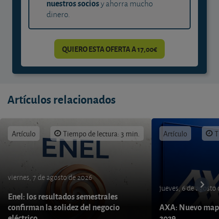
nuestros socios
y ahorra mucho
dinero.
QUIERO ESTA OFERTA A 17,00€
Artículos relacionados
Artículo
Tiempo de lectura: 3 min.
Artículo
T
viernes, 7 de agosto de 2026
jueves, 6 de agosto
Enel: los resultados semestrales
confirman la solidez del negocio
AXA: Nuevo mapa
eléctrico
2029