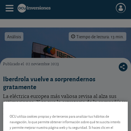
Análisis
Tiempo de lectura: 13 min.
Publicado el
02 noviembre 2023
Vea nuestro análisis y opinión sobre esta acción de Iberdrola.
Iberdrola vuelve a sorprendernos
gratamente
La eléctrica europea más valiosa revisa al alza sus
estimaciones. Y es que la estrategia de la compañía ya
está dando sus frutos. Pero nosotros todavía
esperamos más de ella. Vea qué hacer con esta
OCU utiliza cookies propias y de terceros para analizar tus hábitos de
acción.
navegación, lo que permite obtener información sobre qué te suscita interés
y permite mejorar nuestra página web y tu seguridad. Si haces clic en el