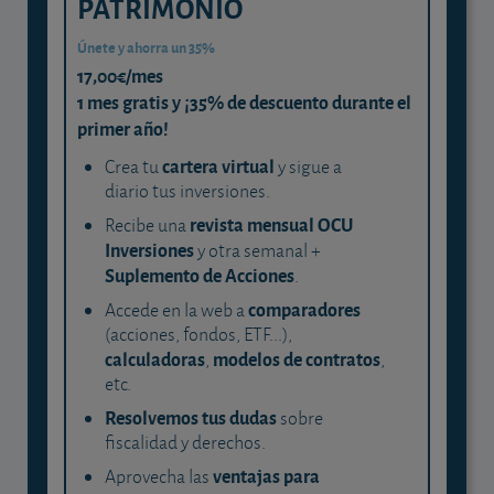
PATRIMONIO
Únete y ahorra un 35%
17,00€/mes
1 mes gratis y ¡35% de descuento durante el
primer año!
cartera virtual
Crea tu
y sigue a
diario tus inversiones.
revista mensual OCU
Recibe una
Inversiones
y otra semanal +
Suplemento de Acciones
.
comparadores
Accede en la web a
(acciones, fondos, ETF...),
calculadoras
modelos de contratos
,
,
etc.
Resolvemos tus dudas
sobre
fiscalidad y derechos.
ventajas para
Aprovecha las