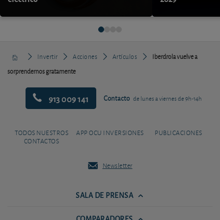
Invertir
Acciones
Artículos
Iberdrola vuelve a
sorprendernos gratamente
913 009 141
Contacto
de lunes a viernes de 9h-14h
TODOS NUESTROS
APP OCU INVERSIONES
PUBLICACIONES
CONTACTOS
Newsletter
SALA DE PRENSA
COMPARADORES