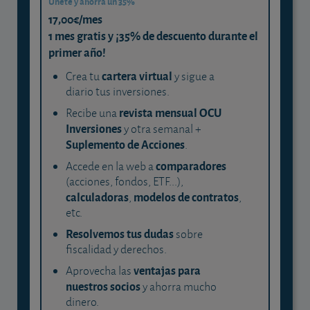
Únete y ahorra un 35%
17,00€/mes
1 mes gratis y ¡35% de descuento durante el
primer año!
cartera virtual
Crea tu
y sigue a
diario tus inversiones.
revista mensual OCU
Recibe una
Inversiones
y otra semanal +
Suplemento de Acciones
.
comparadores
Accede en la web a
(acciones, fondos, ETF...),
calculadoras
modelos de contratos
,
,
etc.
Resolvemos tus dudas
sobre
fiscalidad y derechos.
ventajas para
Aprovecha las
nuestros socios
y ahorra mucho
dinero.