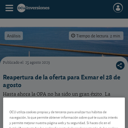
Análisis
Tiempo de lectura: 2 min.
Publicado el
25 agosto 2023
Reabren la OPA sobre Exmar. ¿Qué hacer con la acción?
Reapertura de la oferta para Exmar el 28 de
agosto
Hasta ahora la OPA no ha sido un gran éxito. La
reabren... ¿Seguimos invirtiendo en la acción de
Exmar?
OCU utiliza cookies propias y de terceros para analizar tus hábitos de
Exmar
11,45 EUR
navegación, lo que permite obtener información sobre qué te suscita interés
y permite mejorar nuestra página web y tu seguridad. Si haces clic en el
-
BE0003808251
botón "Aceptar todas las cookies" aceptarás la implementación de las cookies