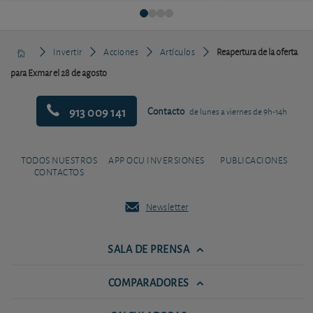
Invertir
Acciones
Artículos
Reapertura de la oferta
para Exmar el 28 de agosto
913 009 141
Contacto
de lunes a viernes de 9h-14h
TODOS NUESTROS
APP OCU INVERSIONES
PUBLICACIONES
CONTACTOS
Newsletter
SALA DE PRENSA
COMPARADORES