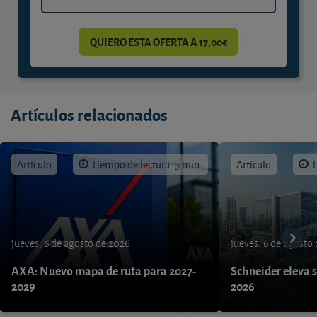
QUIERO ESTA OFERTA A 17,00€
Artículos relacionados
Artículo
Tiempo de lectura: 3 min.
Artículo
T
jueves, 6 de agosto de 2026
jueves, 6 de agosto
AXA: Nuevo mapa de ruta para 2027-
Schneider eleva s
2029
2026