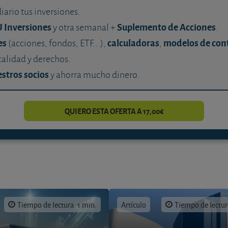
diario tus inversiones.
U Inversiones
Suplemento de Acciones
y otra semanal +
.
es
calculadoras
modelos de con
(acciones, fondos, ETF...),
,
calidad y derechos.
stros socios
y ahorra mucho dinero.
QUIERO ESTA OFERTA A 17,00€
Tiempo de lectura: 1 min.
Artículo
Tiempo de lectur