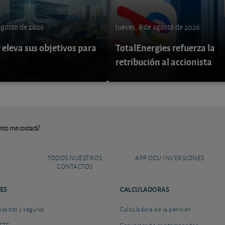
 agosto de 2026
jueves, 6 de agosto de 2026
eleva sus objetivos para
TotalEnergies refuerza la
retribución al accionista
ánto me costará?
TODOS NUESTROS
APP OCU INVERSIONES
CONTACTOS
ES
CALCULADORAS
sitos y seguros
Calculadora de la pensión