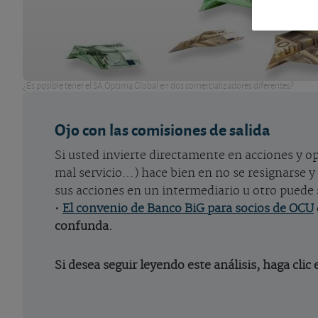
¿Es posible tener el SA Optima Global en dos comercializadores diferentes?
Ojo con las comisiones de salida
Si usted invierte directamente en acciones y o
mal servicio…) hace bien en no se resignarse y
sus acciones en un intermediario u otro puede 
•
El convenio de Banco BiG para socios de OCU
confunda.
Si desea seguir leyendo este análisis, haga clic