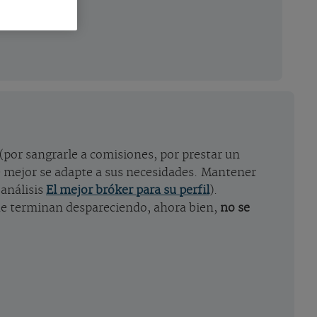
(por sangrarle a comisiones, por prestar un
ue mejor se adapte a sus necesidades. Mantener
 análisis
El mejor bróker para su perfil
).
ue terminan despareciendo, ahora bien,
no se