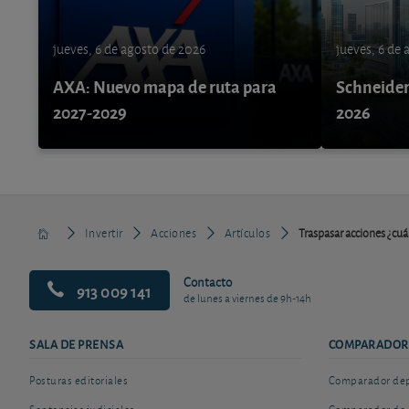
jueves, 6 de agosto de 2026
jueves, 6 de
AXA: Nuevo mapa de ruta para
Schneider 
2027-2029
2026
Invertir
Acciones
Artículos
Traspasar acciones ¿cu
Contacto
913 009 141
de lunes a viernes de 9h-14h
SALA DE PRENSA
COMPARADOR
Posturas editoriales
Comparador depó