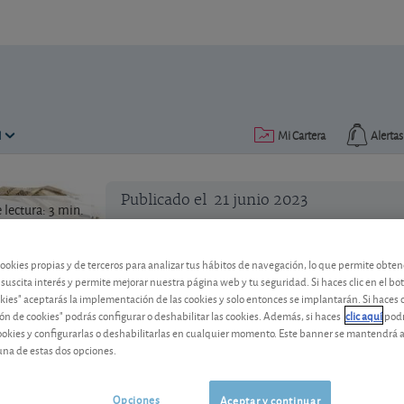
N
Mi Cartera
Alertas
Publicado el
21 junio 2023
lectura: 3 min.
cookies propias y de terceros para analizar tus hábitos de navegación, lo que permite obte
 suscita interés y permite mejorar nuestra página web y tu seguridad. Si haces clic en el bo
okies" aceptarás la implementación de las cookies y solo entonces se implantarán. Si haces c
ón de cookies" podrás configurar o deshabilitar las cookies. Además, si haces
clic aquí
podr
Traspasar acciones ¿cuánto 
cookies y configurarlas o deshabilitarlas en cualquier momento. Este banner se mantendrá 
una de estas dos opciones.
Al ordenar un traspaso de acciones, es 
comisión por dejar "volar" esas accione
Opciones
Aceptar y continuar