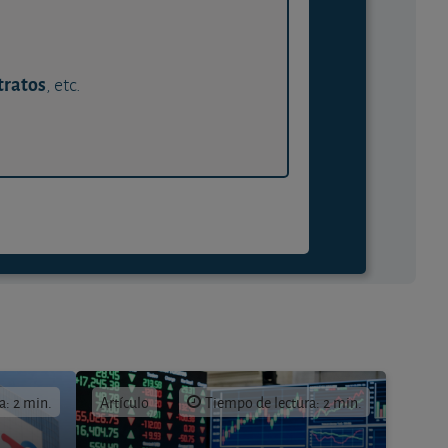
tratos
, etc.
a: 2 min.
Artículo
Tiempo de lectura: 2 min.