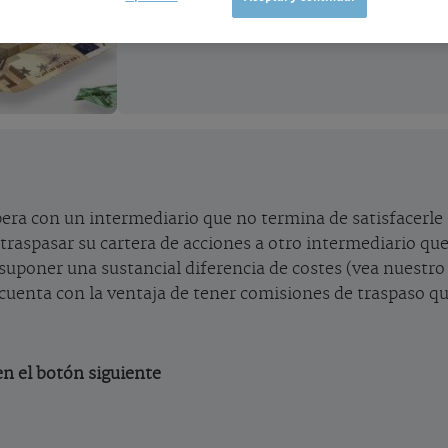
pera con un intermediario que no termina de satisfacerle 
 traspasar su cartera de acciones a otro intermediario q
suponer una sustancial diferencia de costes (vea nuestro
cuenta con la ventaja de tener comisiones de traspaso q
 en el botón siguiente