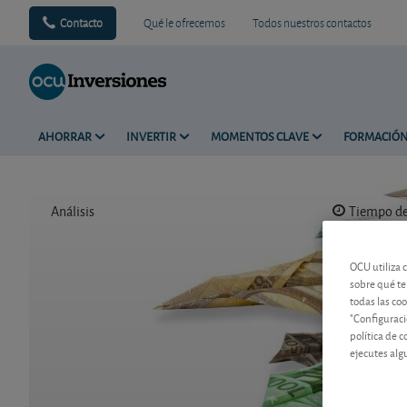
Contacto
Qué le ofrecemos
Todos nuestros contactos
AHORRAR
INVERTIR
MOMENTOS CLAVE
FORMACIÓ
Análisis
Tiempo de 
OCU utiliza 
sobre qué te
todas las co
"Configuraci
política de 
ejecutes alg