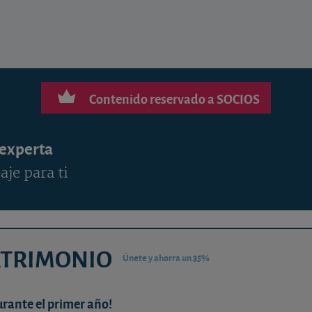
Contenido reservado a SOCIOS
 experta
aje para ti
ATRIMONIO
Únete y ahorra un 35%
urante el primer año!