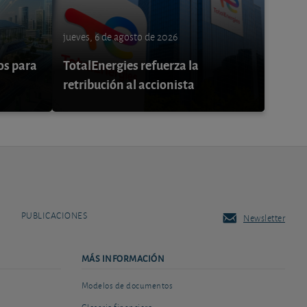
jueves, 6 de agosto de 2026
os para
TotalEnergies refuerza la
retribución al accionista
PUBLICACIONES
Newsletter
MÁS INFORMACIÓN
Modelos de documentos