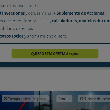
diario tus inversiones.
U Inversiones
Suplemento de Acciones
y otra semanal +
.
es
calculadoras
modelos de con
(acciones, fondos, ETF...),
,
calidad y derechos.
stros socios
y ahorra mucho dinero.
QUIERO ESTA OFERTA A 17,00€
Tiempo de lectura: 3 min.
Artículo
Tiempo de lectur