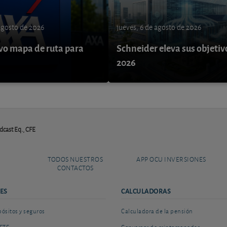
 agosto de 2026
jueves, 6 de agosto de 2026
o mapa de ruta para
Schneider eleva sus objetiv
9
2026
cast Eq., CFE
TODOS NUESTROS
APP OCU INVERSIONES
CONTACTOS
ES
CALCULADORAS
sitos y seguros
Calculadora de la pensión