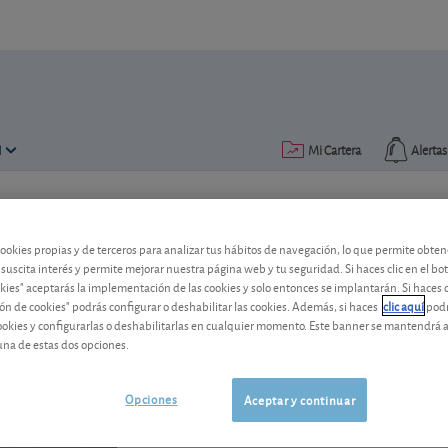
N
Mi Cartera
Alertas
Publicado el
24 mayo 2023
lectura: 2 min.
cookies propias y de terceros para analizar tus hábitos de navegación, lo que permite obte
 suscita interés y permite mejorar nuestra página web y tu seguridad. Si haces clic en el bo
okies" aceptarás la implementación de las cookies y solo entonces se implantarán. Si haces c
ón de cookies" podrás configurar o deshabilitar las cookies. Además, si haces
clic aquí
podr
cookies y configurarlas o deshabilitarlas en cualquier momento. Este banner se mantendrá 
DEME Group, EVS Broadcast 
una de estas dos opciones.
Últimas novedades sobre estas tres acci
Opciones
Aceptar y continuar