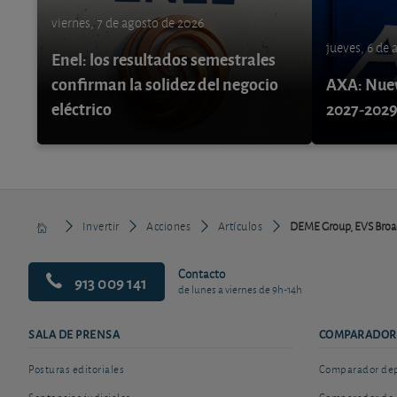
viernes, 7 de agosto de 2026
jueves, 6 de
Enel: los resultados semestrales
confirman la solidez del negocio
AXA: Nuev
eléctrico
2027-202
Invertir
Acciones
Artículos
DEME Group, EVS Broad
Contacto
913 009 141
de lunes a viernes de 9h-14h
SALA DE PRENSA
COMPARADOR
Posturas editoriales
Comparador depó