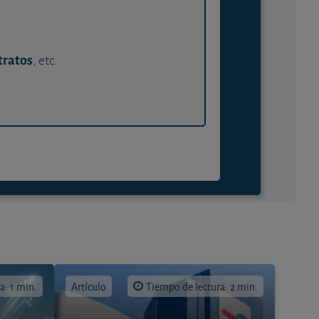
tratos
, etc.
a: 1 min.
Artículo
Tiempo de lectura: 2 min.