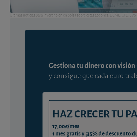
Últimas noticias para invertir bien en bolsa sobre estas acciones: DEME, CFE, EVS
Gestiona tu dinero con visión
y consigue que cada euro trab
HAZ CRECER TU P
17,00€/mes
1 mes gratis y ¡35% de descuento d