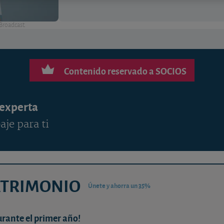
 Broadcast.
Contenido reservado a SOCIOS
 experta
aje para ti
ATRIMONIO
Únete y ahorra un 35%
urante el primer año!