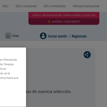
OCU
OCU Inversiones
OCU Inmobiliario
Prensa e instituciones
Análisis, recomendaciones, carteras modelo y mucho más
AHORA 1 MES GRATIS
Iniciar sesión
Regístrate
Útiles
|
ner información
tón "Aceptar
lic en
ás ver la
activo hasta que
Eq., CFE
ones extranjeras de nuestra selección.