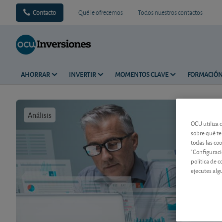
Contacto
Qué le ofrecemos
Todos nuestros contactos
AHORRAR
INVERTIR
MOMENTOS CLAVE
FORMACIÓ
Análisis
Tiempo de 
OCU utiliza 
sobre qué te
todas las co
"Configuraci
política de 
ejecutes alg