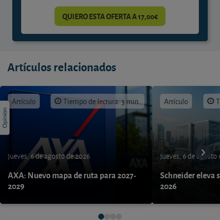
QUIERO ESTA OFERTA A 17,00€
Artículos relacionados
Artículo
Tiempo de lectura: 3 min.
Artículo
T
jueves, 6 de agosto de 2026
jueves, 6 de agosto
AXA: Nuevo mapa de ruta para 2027-
Schneider eleva s
2029
2026