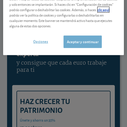
y solo entonces se implantarán. Si haces clic en "Configuración de cookies"
Ver detalladamente
podrás configurar o deshabilitar las cookies. Además, si haces
clic aquí
podrás ver la política de cookies y configurarlas o deshabilitarlas en
cualquier momento. Este banner se mantendrá activo hasta que ejecutes
alguna de estas dos opciones.
Contenido reservado a SOCIOS
Opciones
Aceptar y continuar
Gestiona tu dinero con visión
experta
y consigue que cada euro trabaje
para ti
HAZ CRECER TU
PATRIMONIO
Únete y ahorra un 35%