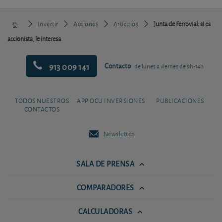
Invertir
Acciones
Artículos
Junta de Ferrovial: si es
accionista, le interesa
913 009 141
Contacto
de lunes a viernes de 9h-14h
TODOS NUESTROS
APP OCU INVERSIONES
PUBLICACIONES
CONTACTOS
Newsletter
SALA DE PRENSA
COMPARADORES
CALCULADORAS