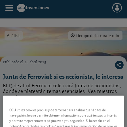
Análisis
Tiempo de lectura: 2 min.
Publicado el
10 abril 2023
Sepa qué hacer en la próxima Junta de accionistas de Ferrovial.
Junta de Ferrovial: si es accionista, le interesa
El 13 de abril Ferrovial celebrará Junta de accionistas,
donde se platearán temas esenciales. Vea nuestros
consejos.
Ferrovial
57,10 EUR
OCU utiliza cookies propias y de terceros para analizar tus hábitos de
navegación, lo que permite obtener información sobre qué te suscita interés
NL0015001FS8
y permite mejorar nuestra página web y tu seguridad. Si haces clic en el
-0,68 EUR (-1,18 %)
06/08/2026 Madrid
botón "Aceptar todas las cookies" aceptarás la implementación de las cookies