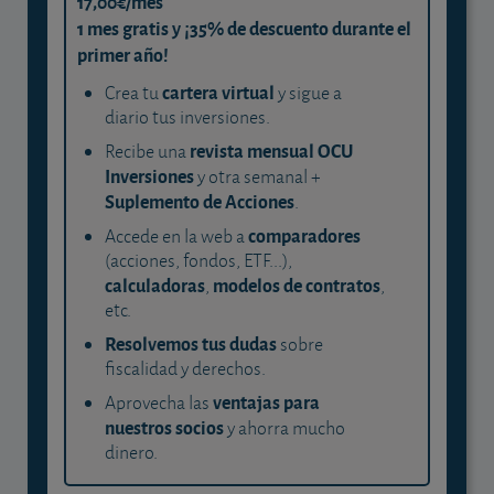
17,00€/mes
1 mes gratis y ¡35% de descuento durante el
primer año!
cartera virtual
Crea tu
y sigue a
diario tus inversiones.
revista mensual OCU
Recibe una
Inversiones
y otra semanal +
Suplemento de Acciones
.
comparadores
Accede en la web a
(acciones, fondos, ETF...),
calculadoras
modelos de contratos
,
,
etc.
Resolvemos tus dudas
sobre
fiscalidad y derechos.
ventajas para
Aprovecha las
nuestros socios
y ahorra mucho
dinero.