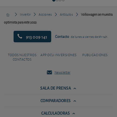
Invertir
Acciones
Artículos
Volkswagen se muestra
optimista para este 2023
913 009 141
Contacto
de lunes a viernes de 9h-14h
TODOS NUESTROS
APP OCU INVERSIONES
PUBLICACIONES
CONTACTOS
Newsletter
SALA DE PRENSA
COMPARADORES
CALCULADORAS