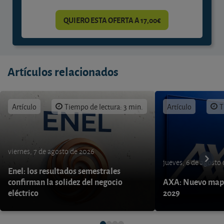
QUIERO ESTA OFERTA A 17,00€
Artículos relacionados
Artículo
Tiempo de lectura: 3 min.
Artículo
T
viernes, 7 de agosto de 2026
jueves, 6 de agosto
Enel: los resultados semestrales
confirman la solidez del negocio
AXA: Nuevo mapa
eléctrico
2029