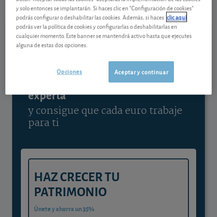
y solo entonces se implantarán. Si haces clic en "Configuración de cookies"
Ver detalladamente
podrás configurar o deshabilitar las cookies. Además, si haces
clic aquí
podrás ver la política de cookies y configurarlas o deshabilitarlas en
cualquier momento. Este banner se mantendrá activo hasta que ejecutes
alguna de estas dos opciones.
Contenido reservado a SOCIOS
Opciones
Aceptar y continuar
Gestiona tu dinero con visión
experta
y consigue que cada euro trabaje
para ti
HAZ CRECER TU
PATRIMONIO
Únete y ahorra un 35%