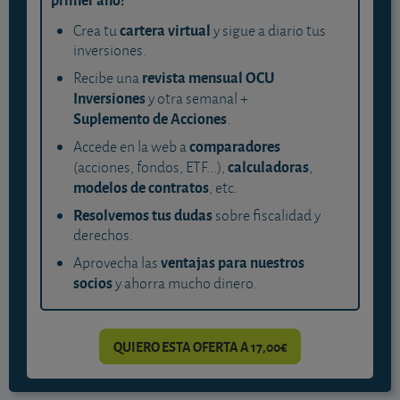
cartera virtual
Crea tu
y sigue a diario tus
inversiones.
revista mensual OCU
Recibe una
Inversiones
y otra semanal +
Suplemento de Acciones
.
comparadores
Accede en la web a
calculadoras
(acciones, fondos, ETF...),
,
modelos de contratos
, etc.
Resolvemos tus dudas
sobre fiscalidad y
derechos.
ventajas para nuestros
Aprovecha las
socios
y ahorra mucho dinero.
QUIERO ESTA OFERTA A 17,00€