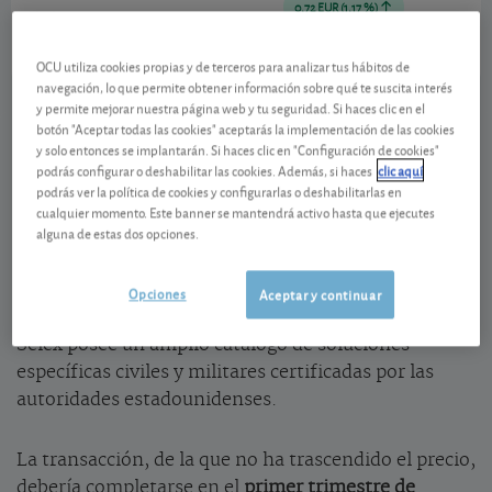
0,72 EUR (1,17 %)
07/08/2026 Madrid
Ver detalladamente
OCU utiliza cookies propias y de terceros para analizar tus hábitos de
navegación, lo que permite obtener información sobre qué te suscita interés
y permite mejorar nuestra página web y tu seguridad. Si haces clic en el
Indra ha realizado una oferta para hacerse con
Selex
botón "Aceptar todas las cookies" aceptarás la implementación de las cookies
y solo entonces se implantarán. Si haces clic en "Configuración de cookies"
ES
, filial americana del grupo de defensa
podrás configurar o deshabilitar las cookies. Además, si haces
clic aquí
italiano
Leonardo
, especializada en el negocio
podrás ver la política de cookies y configurarlas o deshabilitarlas en
de
control del tráfico aéreo
. Indra ya es uno de los
cualquier momento. Este banner se mantendrá activo hasta que ejecutes
alguna de estas dos opciones.
líderes mundiales en este negocio con amplia
presencia en Europa. Con esta adquisición, reforzará
su presencia en EE.UU., un mercado con buenas
Opciones
Aceptar y continuar
perspectivas, y aumentará la gama de productos.
Selex posee un amplio catálogo de soluciones
específicas civiles y militares certificadas por las
autoridades estadounidenses.
La transacción, de la que no ha trascendido el precio,
debería completarse en el
primer trimestre de