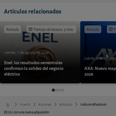
Artículos relacionados
Artículo
Tiempo de lectura: 3 min.
Artículo
T
viernes, 7 de agosto de 2026
jueves, 6 de agosto
Enel: los resultados semestrales
confirman la solidez del negocio
AXA: Nuevo mapa
eléctrico
2029
Invertir
Acciones
Artículos
Indra se refuerza en
EE.UU. con una nueva adquisición