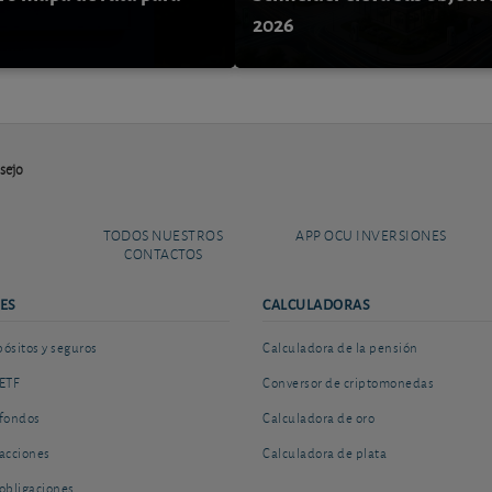
9
2026
sejo
TODOS NUESTROS
APP OCU INVERSIONES
CONTACTOS
ES
CALCULADORAS
sitos y seguros
Calculadora de la pensión
ETF
Conversor de criptomonedas
fondos
Calculadora de oro
acciones
Calculadora de plata
obligaciones