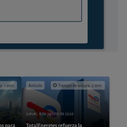
a: 1 min.
Artículo
Tiempo de lectura: 2 min.
jueves, 6 de agosto de 2026
os para
TotalEnergies refuerza la