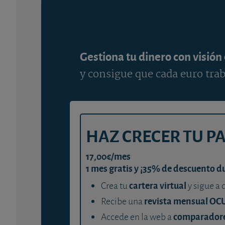
Gestiona tu dinero con visión
y consigue que cada euro trab
HAZ CRECER TU P
17,00€/mes
1 mes gratis y ¡35% de descuento d
cartera virtual
Crea tu
y sigue a 
revista mensual OC
Recibe una
comparador
Accede en la web a