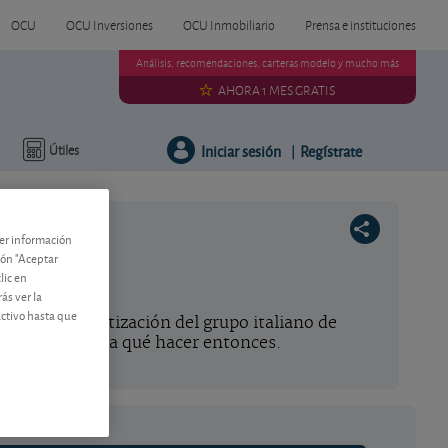
OCU
OCU Inversiones
OCU Inmobiliario
Prensa e instituciones
Análisis, recomendaciones, carteras modelo y mucho más
AHORA 1 MES GRATIS
Iniciar sesión
Regístrate
Útiles
|
ner información
tón "Aceptar
lic en
ás ver la
activo hasta que
aoferta, la cotización del grupo italiano de
o de la opa. Vea qué hacer entonces.