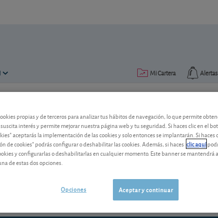
N
Mi Cartera
Alertas
Publicado el
07 septiembre 2022
lectura: 2 min.
cookies propias y de terceros para analizar tus hábitos de navegación, lo que permite obte
 suscita interés y permite mejorar nuestra página web y tu seguridad. Si haces clic en el bo
okies" aceptarás la implementación de las cookies y solo entonces se implantarán. Si haces c
Atlantia, cambio de consejo
ón de cookies" podrás configurar o deshabilitar las cookies. Además, si haces
clic aquí
podr
cookies y configurarlas o deshabilitarlas en cualquier momento. Este banner se mantendrá 
Ante las escasas probabilidades de contr
una de estas dos opciones.
infraestructuras se mantiene por debaj
Opciones
Aceptar y continuar
ender a conservar, sobre esta acción de la concesionaria italiana.