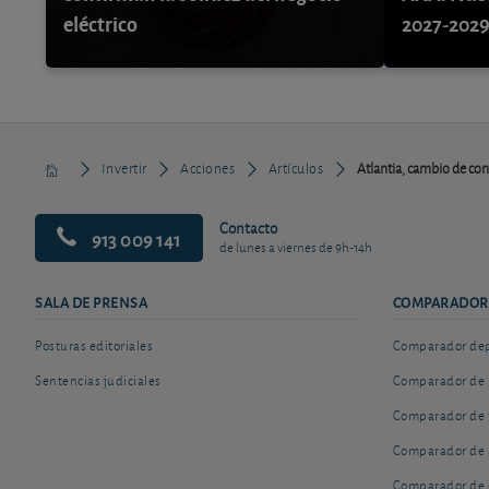
eléctrico
2027-202
Invertir
Acciones
Artículos
Atlantia, cambio de con
Contacto
913 009 141
de lunes a viernes de 9h-14h
SALA DE PRENSA
COMPARADOR
Posturas editoriales
Comparador depó
Sentencias judiciales
Comparador de 
Comparador de 
Comparador de 
Comparador de 