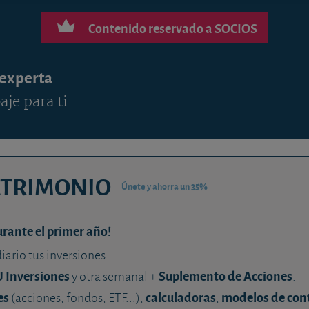
Contenido reservado a SOCIOS
 experta
aje para ti
ATRIMONIO
Únete y ahorra un 35%
urante el primer año!
diario tus inversiones.
U Inversiones
Suplemento de Acciones
y otra semanal +
.
es
calculadoras
modelos de con
(acciones, fondos, ETF...),
,