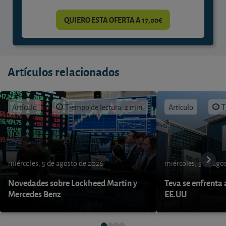
QUIERO ESTA OFERTA A 17,00€
Artículos relacionados
Artículo
Tiempo de lectura: 2 min.
Artículo
T
miércoles, 5 de agosto de 2026
miércoles, 5 de ago
Novedades sobre Lockheed Martin y
Teva se enfrenta 
Mercedes Benz
EE.UU