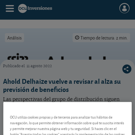
Análisis
Tiempo de lectura: 2 min.
Publicado el
11 agosto 2022
Ahold Delhaize eleva su previsión para 2022. Vea nuestra opinión sobre esta acción.
Ahold Delhaize vuelve a revisar al alza su
previsión de beneficios
Las perspectivas del grupo de distribución siguen
siendo alentadoras.
OCU utiliza cookies propias y de terceros para analizar tus hábitos de
Ahold Delhaize
34,44 EUR
navegación, lo que permite obtener información sobre qué te suscita interés
-
NL0011794037
y permite mejorar nuestra página web y tu seguridad. Si haces clic en el
05/08/2026 Ámsterdam
botón "Aceptar todas las cookies" aceptarás la implementación de las cookies