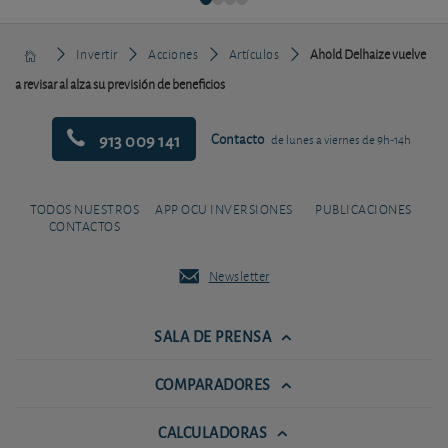
Invertir
Acciones
Artículos
Ahold Delhaize vuelve
a revisar al alza su previsión de beneficios
913 009 141
Contacto
de lunes a viernes de 9h-14h
TODOS NUESTROS
APP OCU INVERSIONES
PUBLICACIONES
CONTACTOS
Newsletter
SALA DE PRENSA
COMPARADORES
CALCULADORAS