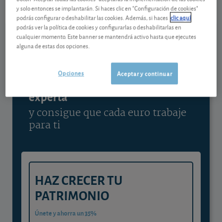
y solo entonces se implantarán. Si haces clic en "Configuración de cookies"
Ver detalladamente
podrás configurar o deshabilitar las cookies. Además, si haces
clic aquí
podrás ver la política de cookies y configurarlas o deshabilitarlas en
cualquier momento. Este banner se mantendrá activo hasta que ejecutes
alguna de estas dos opciones.
Contenido reservado a SOCIOS
Opciones
Aceptar y continuar
Gestiona tu dinero con visión
experta
y consigue que cada euro trabaje
para ti
HAZ CRECER TU
PATRIMONIO
Únete y ahorra un 35%