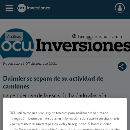
Análisis
Tiempo de lectura: 2 min.
Publicado el
07 diciembre 2021
OCU Inversiones
Daimler se separa de su actividad de
camiones
La perspectiva de la escisión ha dado alas a la
cotización del grupo automovilista alemán.
OCU utiliza cookies propias y de terceros para analizar tus hábitos de
Mercedes-Benz
46,77 EUR
navegación, lo que permite obtener información sobre qué te suscita interés
-
DE0007100000
y permite mejorar nuestra página web y tu seguridad. Si haces clic en el
06/08/2026 Fráncfort
botón "Aceptar todas las cookies" aceptarás la implementación de las cookies