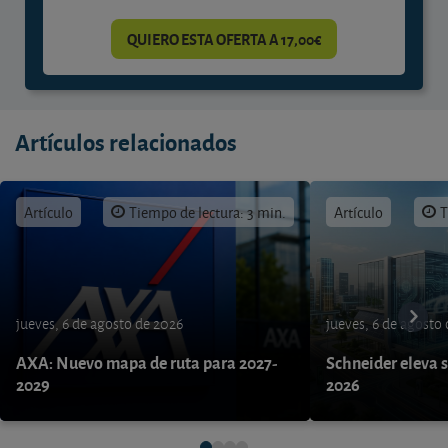
QUIERO ESTA OFERTA A 17,00€
Artículos relacionados
Artículo
Tiempo de lectura: 3 min.
Artículo
T
jueves, 6 de agosto de 2026
jueves, 6 de agosto
AXA: Nuevo mapa de ruta para 2027-
Schneider eleva s
2029
2026