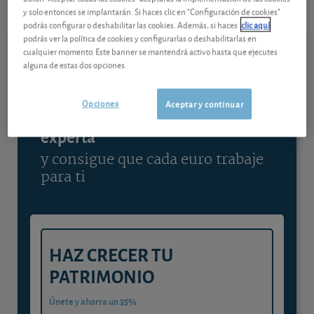
y solo entonces se implantarán. Si haces clic en "Configuración de cookies"
Ver detalladamente
podrás configurar o deshabilitar las cookies. Además, si haces
clic aquí
podrás ver la política de cookies y configurarlas o deshabilitarlas en
cualquier momento. Este banner se mantendrá activo hasta que ejecutes
alguna de estas dos opciones.
Contenido reservado a SOCIOS
Opciones
Aceptar y continuar
Gestiona tu dinero con visión
experta
y consigue que cada euro trabaje
para ti
HAZ CRECER TU
PATRIMONIO
Únete y ahorra un 35%