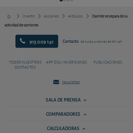
Invertir
Acciones
Artículos
Daimler se separa de su
actividad de camiones
913 009 141
Contacto
de lunes a viernes de 9h-14h
TODOS NUESTROS
APP OCU INVERSIONES
PUBLICACIONES
CONTACTOS
Newsletter
SALA DE PRENSA
COMPARADORES
CALCULADORAS