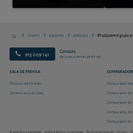
Invertir
Acciones
Artículos
BP adquiere el grupo 
Contacto
913 009 141
de lunes a viernes de 9h-14h
SALA DE PRENSA
COMPARADOR
Posturas editoriales
Comparador depó
Sentencias judiciales
Comparador de 
Comparador de 
Comparador de 
Comparador de 
© 2026 Ocu Inversiones
Acerca de Ocu Inversiones
Política de cookies
Privacy
C