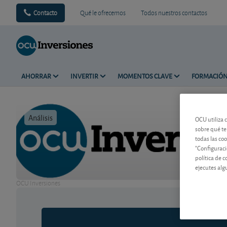
Contacto
Qué le ofrecemos
Todos nuestros contactos
AHORRAR
INVERTIR
MOMENTOS CLAVE
FORMACIÓ
Análisis
Tiempo de 
OCU utiliza 
sobre qué te
todas las co
"Configuraci
política de 
ejecutes alg
OCU Inversiones