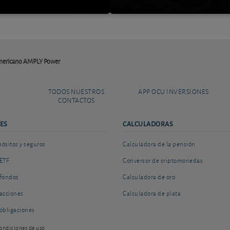
americano AMPLY Power
TODOS NUESTROS
APP OCU INVERSIONES
CONTACTOS
ES
CALCULADORAS
sitos y seguros
Calculadora de la pensión
ETF
Conversor de criptomonedas
fondos
Calculadora de oro
acciones
Calculadora de plata
obligaciones
ondiciones de uso