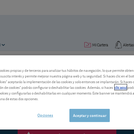
N
Mi Cartera
Alertas
Publicado el
14 diciembre 2021
lectura: 1 min.
cookies propias y de terceros para analizar tus hábitos de navegación, lo que permite obte
 suscita interés y permite mejorar nuestra página web y tu seguridad. Si haces clic en el bo
BP adquiere el grupo amer
okies" aceptarás la implementación de las cookies y solo entonces se implantarán. Si haces c
ón de cookies" podrás configurar o deshabilitar las cookies. Además, si haces
clic aquí
podr
cookies y configurarlas o deshabilitarlas en cualquier momento. Este banner se mantendrá 
AMPLY Power es un proveedor de estacio
una de estas dos opciones.
Opciones
Aceptar y continuar