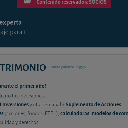
Contenido reservado a SOCIOS
 experta
aje para ti
ATRIMONIO
Únete y ahorra un 35%
urante el primer año!
diario tus inversiones.
U Inversiones
Suplemento de Acciones
y otra semanal +
.
es
calculadoras
modelos de con
(acciones, fondos, ETF...),
,
calidad y derechos.