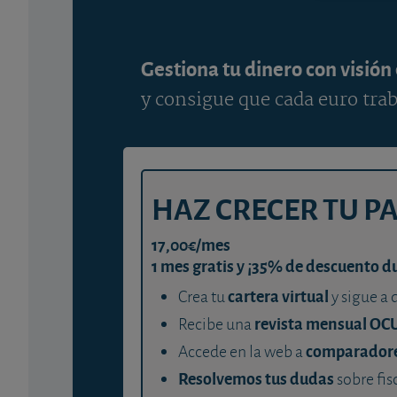
Gestiona tu dinero con visión
y consigue que cada euro trab
HAZ CRECER TU P
17,00€/mes
1 mes gratis y ¡35% de descuento d
cartera virtual
Crea tu
y sigue a 
revista mensual OC
Recibe una
comparador
Accede en la web a
Resolvemos tus dudas
sobre fis