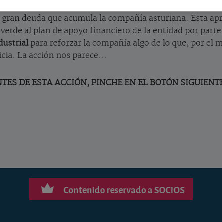
iales (SEPI) ha aprobado el
plan de viabilidad
de Duro Felg
la gran deuda que acumula la compañía asturiana. Esta ap
z verde al plan de apoyo financiero de la entidad por par
dustrial
para reforzar la compañía algo de lo que, por el
cia. La acción nos parece...
TES DE ESTA ACCIÓN, PINCHE EN EL BOTÓN SIGUIENT
Contenido reservado a SOCIOS