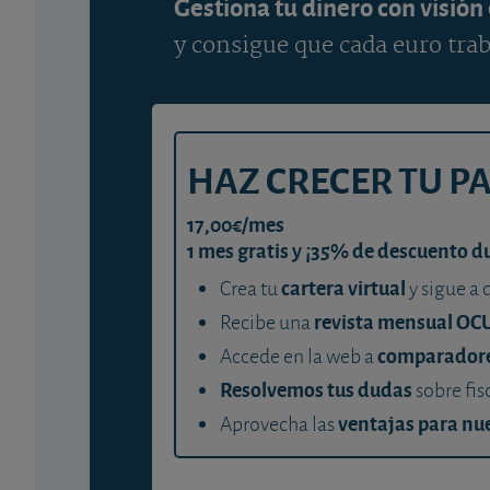
Gestiona tu dinero con visión
y consigue que cada euro trab
HAZ CRECER TU P
17,00€/mes
1 mes gratis y ¡35% de descuento d
cartera virtual
Crea tu
y sigue a 
revista mensual OC
Recibe una
comparador
Accede en la web a
Resolvemos tus dudas
sobre fis
ventajas para nue
Aprovecha las