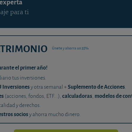
 experta
aje para ti
ATRIMONIO
Únete y ahorra un 35%
urante el primer año!
diario tus inversiones.
U Inversiones
Suplemento de Acciones
y otra semanal +
.
es
calculadoras
modelos de con
(acciones, fondos, ETF...),
,
calidad y derechos.
stros socios
y ahorra mucho dinero.