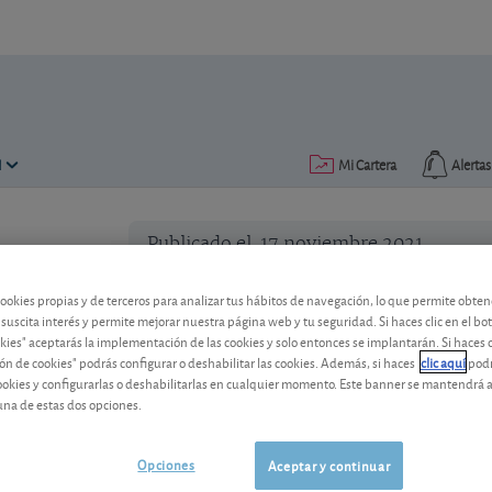
N
Mi Cartera
Alertas
Publicado el
17 noviembre 2021
lectura: 1 min.
Duro Felguera recibe la apro
cookies propias y de terceros para analizar tus hábitos de navegación, lo que permite obte
 suscita interés y permite mejorar nuestra página web y tu seguridad. Si haces clic en el bo
okies" aceptarás la implementación de las cookies y solo entonces se implantarán. Si haces c
La SEPI aprueba el plan de viabilidad d
ón de cookies" podrás configurar o deshabilitar las cookies. Además, si haces
clic aquí
podr
cookies y configurarlas o deshabilitarlas en cualquier momento. Este banner se mantendrá 
una de estas dos opciones.
Opciones
Aceptar y continuar