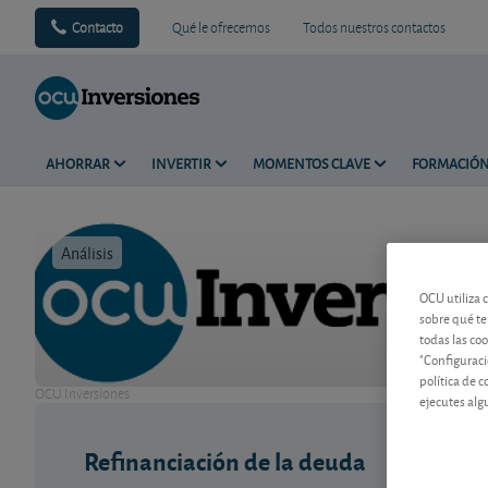
Contacto
Qué le ofrecemos
Todos nuestros contactos
AHORRAR
INVERTIR
MOMENTOS CLAVE
FORMACIÓ
Análisis
Tiempo de 
OCU utiliza 
sobre qué te
todas las co
"Configuraci
política de 
OCU Inversiones
ejecutes alg
Refinanciación de la deuda