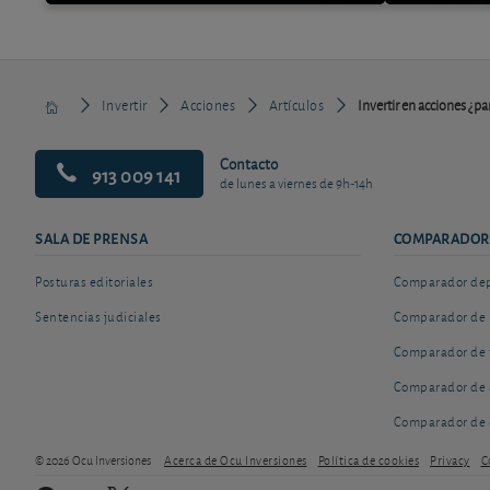
Invertir
Acciones
Artículos
Invertir en acciones ¿pa
Contacto
913 009 141
de lunes a viernes de 9h-14h
SALA DE PRENSA
COMPARADOR
Posturas editoriales
Comparador depó
Sentencias judiciales
Comparador de 
Comparador de 
Comparador de 
Comparador de 
© 2026 Ocu Inversiones
Acerca de Ocu Inversiones
Política de cookies
Privacy
C