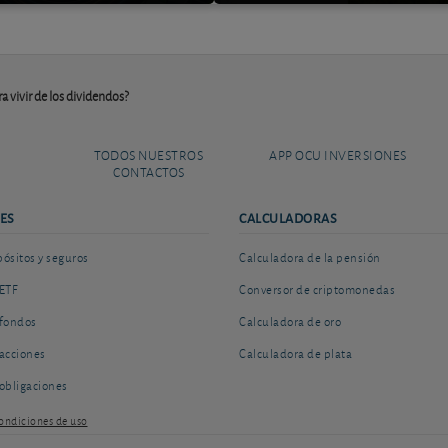
ra vivir de los dividendos?
TODOS NUESTROS
APP OCU INVERSIONES
CONTACTOS
ES
CALCULADORAS
sitos y seguros
Calculadora de la pensión
ETF
Conversor de criptomonedas
fondos
Calculadora de oro
acciones
Calculadora de plata
obligaciones
ondiciones de uso