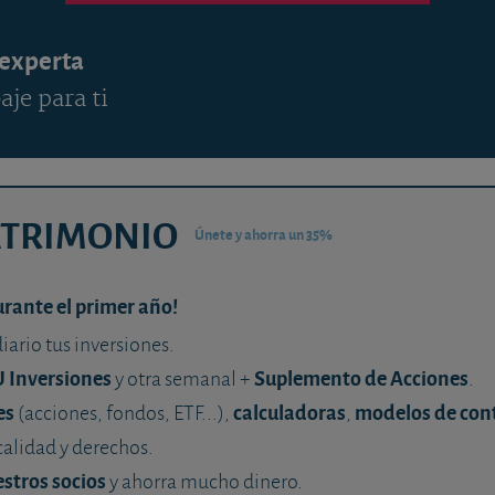
 experta
aje para ti
ATRIMONIO
Únete y ahorra un 35%
urante el primer año!
diario tus inversiones.
U Inversiones
Suplemento de Acciones
y otra semanal +
.
es
calculadoras
modelos de con
(acciones, fondos, ETF...),
,
calidad y derechos.
stros socios
y ahorra mucho dinero.