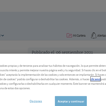
N
Mi Cartera
Alertas
Publicado el
06 septiembre 2021
lectura: 2 min.
Invertir en acciones ¿para vi
cookies propias y de terceros para analizar tus hábitos de navegación, lo que permite obte
 suscita interés y permite mejorar nuestra página web y tu seguridad. Si haces clic en el bo
Con la baja rentabilidad de bonos y dep
okies" aceptarás la implementación de las cookies y solo entonces se implantarán. Si haces c
que es interesante invertir en acciones
ón de cookies" podrás configurar o deshabilitar las cookies. Además, si haces
clic aquí
podr
a uno de los interrogantes que llega a n
cookies y configurarlas o deshabilitarlas en cualquier momento. Este banner se mantendrá 
una de estas dos opciones.
Opciones
Aceptar y continuar