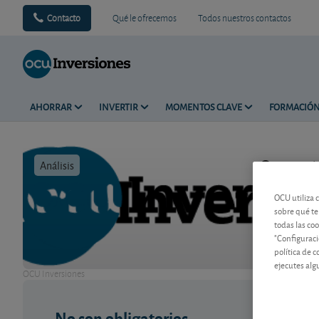
Contacto
Qué le ofrecemos
Todos nuestros contactos
AHORRAR
INVERTIR
MOMENTOS CLAVE
FORMACIÓ
Análisis
Tiempo de 
OCU utiliza 
sobre qué te
todas las co
"Configuraci
política de 
ejecutes alg
OCU Inversiones
No son obligatorios