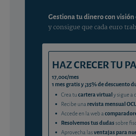
Gestiona tu dinero con visión
y consigue que cada euro trab
HAZ CRECER TU P
17,00€/mes
1 mes gratis y ¡35% de descuento d
cartera virtual
Crea tu
y sigue a 
revista mensual OC
Recibe una
comparador
Accede en la web a
Resolvemos tus dudas
sobre fis
ventajas para nue
Aprovecha las