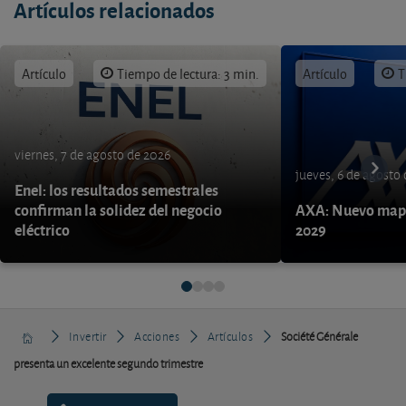
Artículos relacionados
Artículo
Tiempo de lectura: 3 min.
Artículo
T
viernes, 7 de agosto de 2026
jueves, 6 de agosto
Enel: los resultados semestrales
confirman la solidez del negocio
AXA: Nuevo mapa
eléctrico
2029
Invertir
Acciones
Artículos
Société Générale
presenta un excelente segundo trimestre