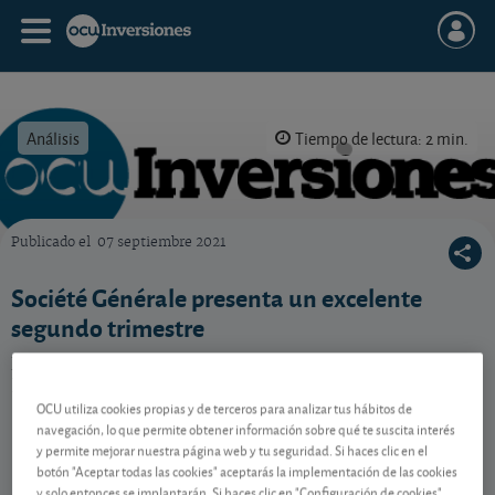
Análisis
Tiempo de lectura: 2 min.
Publicado el
07 septiembre 2021
OCU Inversiones
Société Générale presenta un excelente
segundo trimestre
El banco francés deberá confirmar su recuperación en
los próximos meses.
OCU utiliza cookies propias y de terceros para analizar tus hábitos de
navegación, lo que permite obtener información sobre qué te suscita interés
y permite mejorar nuestra página web y tu seguridad. Si haces clic en el
Contenido reservado a SOCIOS
botón "Aceptar todas las cookies" aceptarás la implementación de las cookies
y solo entonces se implantarán. Si haces clic en "Configuración de cookies"