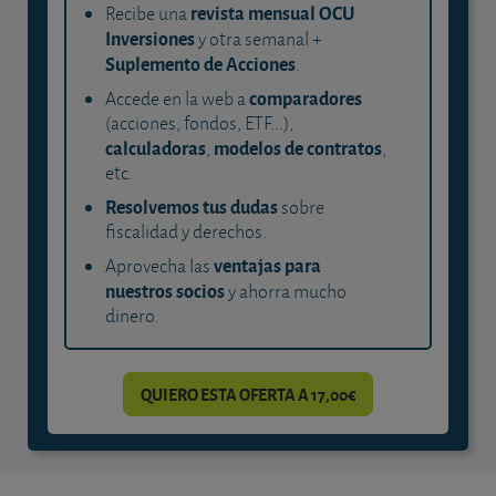
revista mensual OCU
Recibe una
Inversiones
y otra semanal +
Suplemento de Acciones
.
comparadores
Accede en la web a
(acciones, fondos, ETF...),
calculadoras
modelos de contratos
,
,
etc.
Resolvemos tus dudas
sobre
fiscalidad y derechos.
ventajas para
Aprovecha las
nuestros socios
y ahorra mucho
dinero.
QUIERO ESTA OFERTA A 17,00€