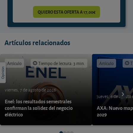
QUIERO ESTA OFERTA A 17,00€
Artículos relacionados
Artículo
Tiempo de lectura: 3 min.
Artículo
T
viernes, 7 de agosto de 2026
jueves, 6 de agosto
Enel: los resultados semestrales
confirman la solidez del negocio
AXA: Nuevo mapa
eléctrico
2029