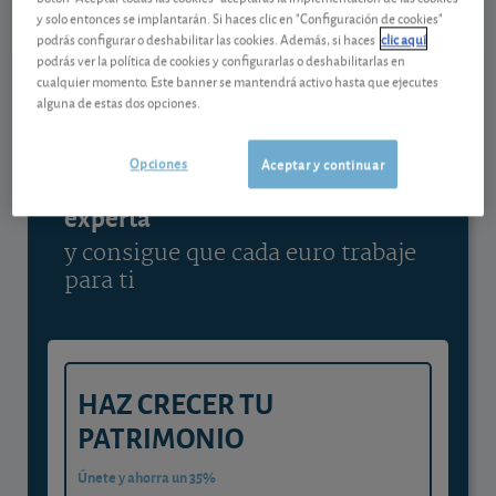
y solo entonces se implantarán. Si haces clic en "Configuración de cookies"
Ver detalladamente
podrás configurar o deshabilitar las cookies. Además, si haces
clic aquí
podrás ver la política de cookies y configurarlas o deshabilitarlas en
cualquier momento. Este banner se mantendrá activo hasta que ejecutes
alguna de estas dos opciones.
Contenido reservado a SOCIOS
Opciones
Aceptar y continuar
Gestiona tu dinero con visión
experta
y consigue que cada euro trabaje
para ti
HAZ CRECER TU
PATRIMONIO
Únete y ahorra un 35%