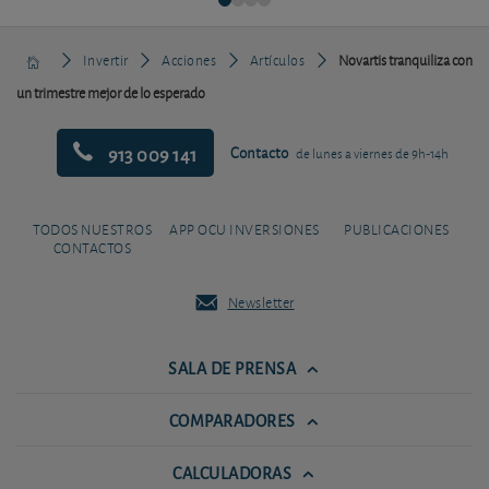
Invertir
Acciones
Artículos
Novartis tranquiliza con
un trimestre mejor de lo esperado
913 009 141
Contacto
de lunes a viernes de 9h-14h
TODOS NUESTROS
APP OCU INVERSIONES
PUBLICACIONES
CONTACTOS
Newsletter
SALA DE PRENSA
COMPARADORES
CALCULADORAS