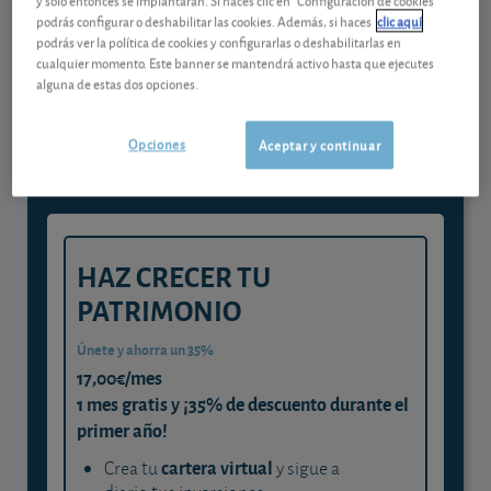
podrás configurar o deshabilitar las cookies. Además, si haces
clic aquí
podrás ver la política de cookies y configurarlas o deshabilitarlas en
Gestiona tu dinero con visión
cualquier momento. Este banner se mantendrá activo hasta que ejecutes
alguna de estas dos opciones.
experta
y consigue que cada euro trabaje
Opciones
Aceptar y continuar
para ti
HAZ CRECER TU
PATRIMONIO
Únete y ahorra un 35%
17,00€/mes
1 mes gratis y ¡35% de descuento durante el
primer año!
cartera virtual
Crea tu
y sigue a