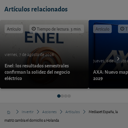
Artículos relacionados
Artículo
Tiempo de lectura: 3 min.
Artículo
T
viernes, 7 de agosto de 2026
jueves, 6 de agosto
Enel: los resultados semestrales
confirman la solidez del negocio
AXA: Nuevo mapa
eléctrico
2029
Invertir
Acciones
Artículos
Mediaset España, la
matriz cambia el domicilio a Holanda