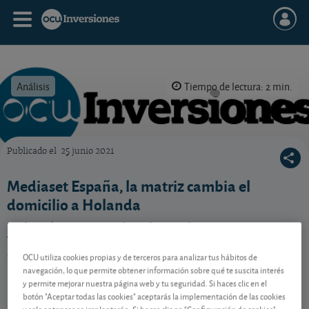
Análisis
Tiempo de lectura: 2 min.
Publicado el
25 junio 2021
OCU Inversiones
Mediaset España, la matriz cambia el
domicilio a Holanda
En la práctica, se ratifica el acuerdo previo entre
Vivendi y Mediaset que puso fin a las desavenencias
entre ambas compañías.
OCU utiliza cookies propias y de terceros para analizar tus hábitos de
navegación, lo que permite obtener información sobre qué te suscita interés
y permite mejorar nuestra página web y tu seguridad. Si haces clic en el
botón "Aceptar todas las cookies" aceptarás la implementación de las cookies
Contenido reservado a SOCIOS
y solo entonces se implantarán. Si haces clic en "Configuración de cookies"