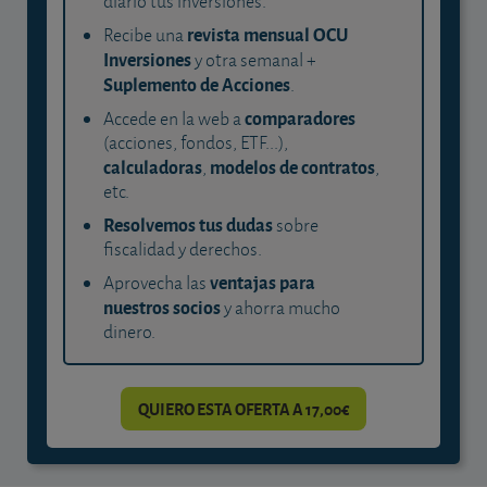
diario tus inversiones.
revista mensual OCU
Recibe una
Inversiones
y otra semanal +
Suplemento de Acciones
.
comparadores
Accede en la web a
(acciones, fondos, ETF...),
calculadoras
modelos de contratos
,
,
etc.
Resolvemos tus dudas
sobre
fiscalidad y derechos.
ventajas para
Aprovecha las
nuestros socios
y ahorra mucho
dinero.
QUIERO ESTA OFERTA A 17,00€