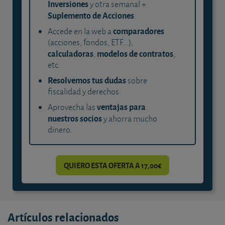
Inversiones
y otra semanal +
Suplemento de Acciones
.
comparadores
Accede en la web a
(acciones, fondos, ETF...),
calculadoras
modelos de contratos
,
,
etc.
Resolvemos tus dudas
sobre
fiscalidad y derechos.
ventajas para
Aprovecha las
nuestros socios
y ahorra mucho
dinero.
QUIERO ESTA OFERTA A 17,00€
Artículos relacionados