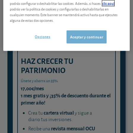
Gestiona tu dinero con visión
podrás configurar o deshabilitar las cookies. Además, si haces
clic aquí
experta
podrás ver la política de cookies y configurarlas o deshabilitarlas en
cualquier momento. Este banner se mantendrá activo hasta que ejecutes
y consigue que cada euro trabaje
alguna de estas dos opciones.
para ti
Opciones
Aceptar y continuar
HAZ CRECER TU
PATRIMONIO
Únete y ahorra un 35%
17,00€/mes
1 mes gratis y ¡35% de descuento durante el
primer año!
cartera virtual
Crea tu
y sigue a
diario tus inversiones.
revista mensual OCU
Recibe una