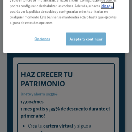
podrás configurar o deshabilitar las cookies. Además, si haces
clic aquí
podrás ver la política de cookies y configurarlas o deshabilitarlas en
Gestiona tu dinero con visión
cualquier momento. Este banner se mantendrá activo hasta que ejecutes
alguna de estas dos opciones.
experta
y consigue que cada euro trabaje
Opciones
Aceptar y continuar
para ti
HAZ CRECER TU
PATRIMONIO
Únete y ahorra un 35%
17,00€/mes
1 mes gratis y ¡35% de descuento durante el
primer año!
cartera virtual
Crea tu
y sigue a