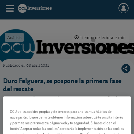
Análisis
Tiempo de lectura: 2 min.
Publicado el
08 abril 2021
OCU Inversiones
Duro Felguera, se pospone la primera fase
del rescate
Las cuentas de Duro Felguera encajan otro año de
pérdidas. La viabilidad del grupo español de
ingeniería nos parece estar en entredicho.
OCU utiliza cookies propias y de terceros para analizar tus hábitos de
navegación, lo que permite obtener información sobre qué te suscita interés
y permite mejorar nuestra página web y tu seguridad. Si haces clic en el
botón "Aceptar todas las cookies" aceptarás la implementación de las cookies
Contenido reservado a SOCIOS
y solo entonces se implantarán. Si haces clic en "Configuración de cookies"