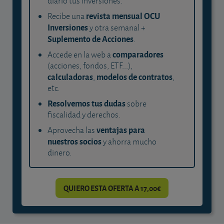
diario tus inversiones.
revista mensual OCU
Recibe una
Inversiones
y otra semanal +
Suplemento de Acciones
.
comparadores
Accede en la web a
(acciones, fondos, ETF...),
calculadoras
modelos de contratos
,
,
etc.
Resolvemos tus dudas
sobre
fiscalidad y derechos.
ventajas para
Aprovecha las
nuestros socios
y ahorra mucho
dinero.
QUIERO ESTA OFERTA A 17,00€