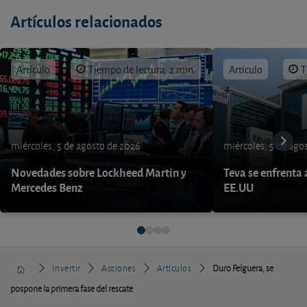
Artículos relacionados
Artículo
Tiempo de lectura: 2 min.
Artículo
T
miércoles, 5 de agosto de 2026
miércoles, 5 de ago
Novedades sobre Lockheed Martin y
Teva se enfrenta 
Mercedes Benz
EE.UU
Invertir
Acciones
Artículos
Duro Felguera, se
pospone la primera fase del rescate