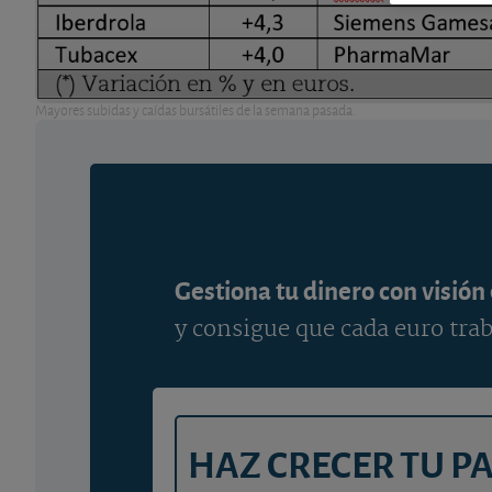
Mayores subidas y caídas bursátiles de la semana pasada.
Gestiona tu dinero con visión
y consigue que cada euro trab
HAZ CRECER TU P