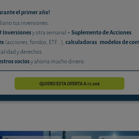
urante el primer año!
diario tus inversiones.
U Inversiones
Suplemento de Acciones
y otra semanal +
.
es
calculadoras
modelos de con
(acciones, fondos, ETF...),
,
calidad y derechos.
stros socios
y ahorra mucho dinero.
QUIERO ESTA OFERTA A 17,00€