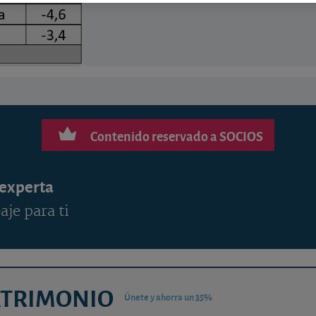
Contenido reservado a SOCIOS
 experta
aje para ti
ATRIMONIO
Únete y ahorra un 35%