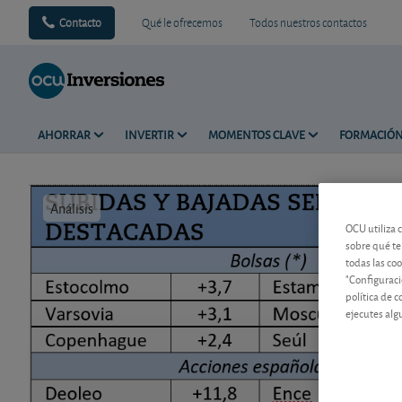
Contacto
Qué le ofrecemos
Todos nuestros contactos
AHORRAR
INVERTIR
MOMENTOS CLAVE
FORMACIÓ
Análisis
Tiempo de 
OCU utiliza 
sobre qué te
todas las co
"Configuraci
política de 
ejecutes alg