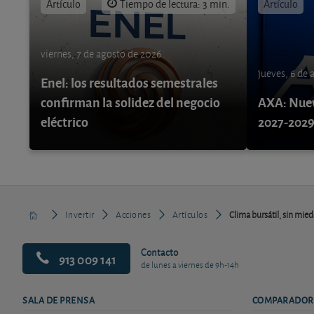
Artículo
Tiempo de lectura: 3 min.
Artículo
viernes, 7 de agosto de 2026
jueves, 6 de
Enel: los resultados semestrales
confirman la solidez del negocio
AXA: Nuev
eléctrico
2027-202
Invertir
Acciones
Artículos
Clima bursátil, sin miedo
Contacto
913 009 141
de lunes a viernes de 9h-14h
SALA DE PRENSA
COMPARADOR