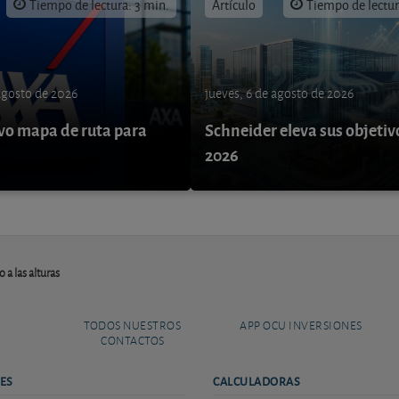
Tiempo de lectura: 3 min.
Artículo
Tiempo de lectur
 agosto de 2026
jueves, 6 de agosto de 2026
o mapa de ruta para
Schneider eleva sus objetiv
9
2026
 a las alturas
TODOS NUESTROS
APP OCU INVERSIONES
CONTACTOS
ES
CALCULADORAS