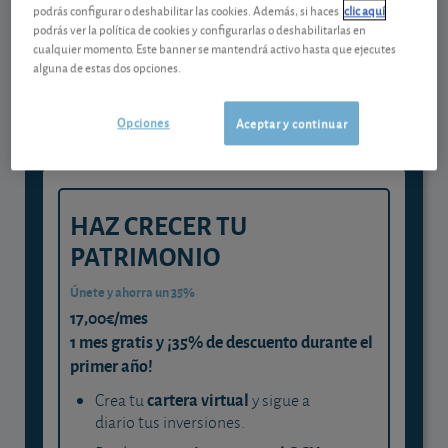
podrás configurar o deshabilitar las cookies. Además, si haces
clic aquí
Gestiona tu dinero con visión
podrás ver la política de cookies y configurarlas o deshabilitarlas en
cualquier momento. Este banner se mantendrá activo hasta que ejecutes
experta
alguna de estas dos opciones.
y consigue que cada euro trabaje
para ti
Opciones
Aceptar y continuar
HAZ CRECER TU
PATRIMONIO
Únete y ahorra un 35%
17,00€/mes
1 mes gratis y ¡35% de descuento durante el
primer año!
cartera virtual
Crea tu
y sigue a
diario tus inversiones.