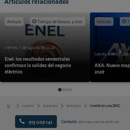
Artículos relacionados
Artículo
Tiempo de lectura: 3 min.
Artículo
T
viernes, 7 de agosto de 2026
jueves, 6 de agosto
Enel: los resultados semestrales
confirman la solidez del negocio
AXA: Nuevo mapa
eléctrico
2029
Invertir
Acciones
Artículos
Invertir en una SPAC
913 009 141
Contacto
de lunes a viernes de 9h-14h