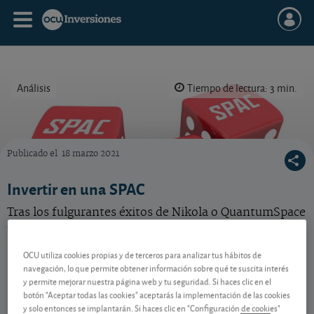
Análisis
Tiempo de lectura: 3 min.
Publicado el
18 marzo 2021
Se trata de una apuesta especulativa con no más de un 10% de probabilidades de ganar
Invertir en una SPAC
Tras los fulgurantes éxitos de Nikola o QuantumSpace
donde se multiplicó el dinero, ¿hay alguna SPAC
interesante para invertir?
OCU utiliza cookies propias y de terceros para analizar tus hábitos de
navegación, lo que permite obtener información sobre qué te suscita interés
y permite mejorar nuestra página web y tu seguridad. Si haces clic en el
Contenido reservado a SOCIOS
botón "Aceptar todas las cookies" aceptarás la implementación de las cookies
y solo entonces se implantarán. Si haces clic en "Configuración de cookies"