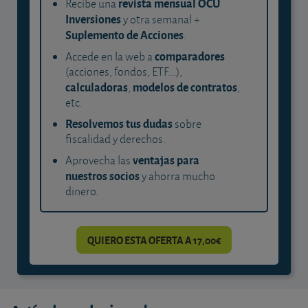
revista mensual OCU
Recibe una
Inversiones
y otra semanal +
Suplemento de Acciones
.
comparadores
Accede en la web a
(acciones, fondos, ETF...),
calculadoras
modelos de contratos
,
,
etc.
Resolvemos tus dudas
sobre
fiscalidad y derechos.
ventajas para
Aprovecha las
nuestros socios
y ahorra mucho
dinero.
QUIERO ESTA OFERTA A 17,00€