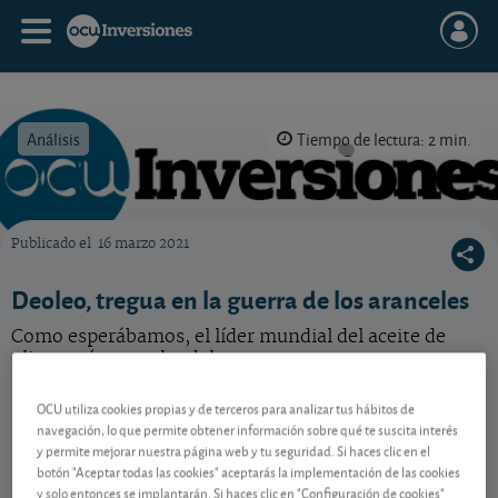
Análisis
Tiempo de lectura: 2 min.
Publicado el
16 marzo 2021
OCU Inversiones
Deoleo, tregua en la guerra de los aranceles
Como esperábamos, el líder mundial del aceite de
oliva sacó provecho del mayor consumo en casa en
2020.
OCU utiliza cookies propias y de terceros para analizar tus hábitos de
navegación, lo que permite obtener información sobre qué te suscita interés
y permite mejorar nuestra página web y tu seguridad. Si haces clic en el
Contenido reservado a SOCIOS
botón "Aceptar todas las cookies" aceptarás la implementación de las cookies
y solo entonces se implantarán. Si haces clic en "Configuración de cookies"