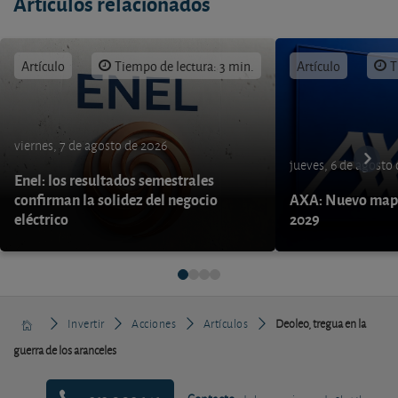
Artículos relacionados
Artículo
Tiempo de lectura: 3 min.
Artículo
T
viernes, 7 de agosto de 2026
jueves, 6 de agosto
Enel: los resultados semestrales
confirman la solidez del negocio
AXA: Nuevo mapa
eléctrico
2029
Invertir
Acciones
Artículos
Deoleo, tregua en la
guerra de los aranceles