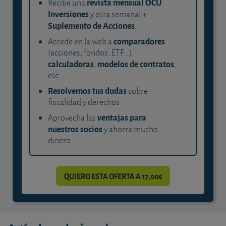
revista mensual OCU
Recibe una
Inversiones
y otra semanal +
Suplemento de Acciones
.
comparadores
Accede en la web a
(acciones, fondos, ETF...),
calculadoras
modelos de contratos
,
,
etc.
Resolvemos tus dudas
sobre
fiscalidad y derechos.
ventajas para
Aprovecha las
nuestros socios
y ahorra mucho
dinero.
QUIERO ESTA OFERTA A 17,00€