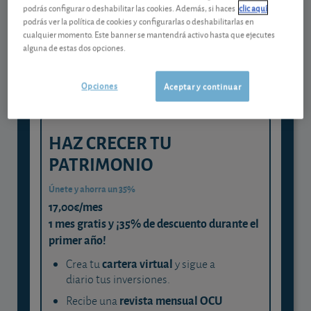
Gestiona tu dinero con visión
podrás configurar o deshabilitar las cookies. Además, si haces
clic aquí
experta
podrás ver la política de cookies y configurarlas o deshabilitarlas en
cualquier momento. Este banner se mantendrá activo hasta que ejecutes
y consigue que cada euro trabaje
alguna de estas dos opciones.
para ti
Opciones
Aceptar y continuar
HAZ CRECER TU
PATRIMONIO
Únete y ahorra un 35%
17,00€/mes
1 mes gratis y ¡35% de descuento durante el
primer año!
cartera virtual
Crea tu
y sigue a
diario tus inversiones.
revista mensual OCU
Recibe una