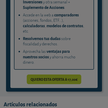
Inversiones
y otra semanal +
Suplemento de Acciones
.
comparadores
Accede en la web a
(acciones, fondos, ETF...),
calculadoras
modelos de contratos
,
,
etc.
Resolvemos tus dudas
sobre
fiscalidad y derechos.
ventajas para
Aprovecha las
nuestros socios
y ahorra mucho
dinero.
QUIERO ESTA OFERTA A 17,00€
Artículos relacionados