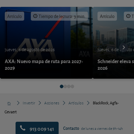
Artículo
Tiempo de lectura: 3 min.
Artículo
T
jueves, 6 de agosto de 2026
jueves, 6 de agosto
AXA: Nuevo mapa de ruta para 2027-
Schneider eleva s
2029
2026
Invertir
Acciones
Artículos
BlackRock, Agfa-
Gevaert
913 009 141
Contacto
de lunes a viernes de 9h-14h