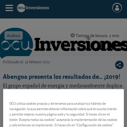
Análisis
Tiempo de lectura: 2 min.
Publicado el
19 febrero 2021
OCU Inversiones
Abengoa presenta los resultados de… ¡2019!
El grupo español de energía y medioambiente duplica
sus necesidades financieras para ser viable.
OCU utiliza cookies propias y de terceros para analizar tus hábitos de
navegación, lo que permite obtener información sobre qué te suscita interés
Contenido reservado a SOCIOS
y permite mejorar nuestra página web y tu seguridad. Si haces clic en el
botón "Aceptar todas las cookies" aceptarás la implementación de las cookies
y solo entonces se implantarán. Si haces clic en "Configuración de cookies"