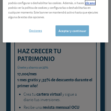
Gestiona tu dinero con visión
podrás configurar o deshabilitar las cookies. Además, si haces
clic aquí
experta
podrás ver la política de cookies y configurarlas o deshabilitarlas en
cualquier momento. Este banner se mantendrá activo hasta que ejecutes
y consigue que cada euro trabaje
alguna de estas dos opciones.
para ti
Opciones
Aceptar y continuar
HAZ CRECER TU
PATRIMONIO
Únete y ahorra un 35%
17,00€/mes
1 mes gratis y ¡35% de descuento durante el
primer año!
cartera virtual
Crea tu
y sigue a
diario tus inversiones.
revista mensual OCU
Recibe una