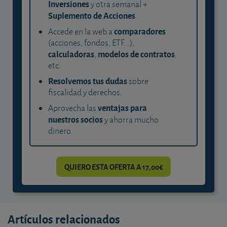
Inversiones
y otra semanal +
Suplemento de Acciones
.
comparadores
Accede en la web a
(acciones, fondos, ETF...),
calculadoras
modelos de contratos
,
,
etc.
Resolvemos tus dudas
sobre
fiscalidad y derechos.
ventajas para
Aprovecha las
nuestros socios
y ahorra mucho
dinero.
QUIERO ESTA OFERTA A 17,00€
Artículos relacionados