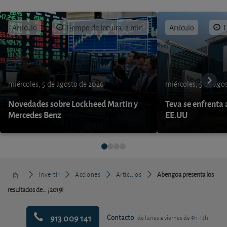
Artículo
Tiempo de lectura: 2 min.
Artículo
T
miércoles, 5 de agosto de 2026
miércoles, 5 de ago
Novedades sobre Lockheed Martin y
Teva se enfrenta 
Mercedes Benz
EE.UU
Invertir
Acciones
Artículos
Abengoa presenta los
resultados de… ¡2019!
913 009 141
Contacto
de lunes a viernes de 9h-14h