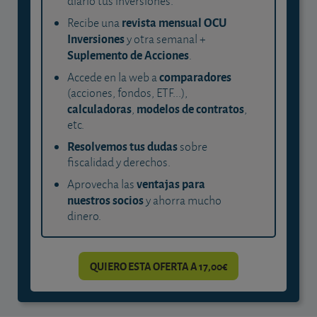
diario tus inversiones.
revista mensual OCU
Recibe una
Inversiones
y otra semanal +
Suplemento de Acciones
.
comparadores
Accede en la web a
(acciones, fondos, ETF...),
calculadoras
modelos de contratos
,
,
etc.
Resolvemos tus dudas
sobre
fiscalidad y derechos.
ventajas para
Aprovecha las
nuestros socios
y ahorra mucho
dinero.
QUIERO ESTA OFERTA A 17,00€