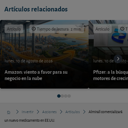
Artículos relacionados
Artículo
Tiempo de lectura: 2 min.
Artículo
T
lunes, 10 de agosto de 2026
lunes, 10 de agosto
Amazon: viento a favor para su
Pfizer: a la búsq
negocio en la nube
motores de creci
Invertir
Acciones
Artículos
Almirall comercializará
un nuevo medicamento en EE.UU.