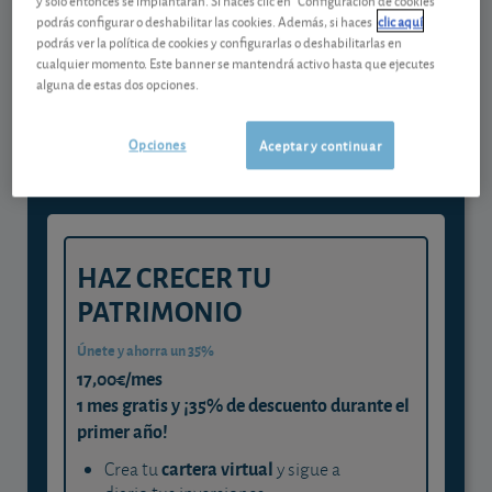
podrás configurar o deshabilitar las cookies. Además, si haces
clic aquí
podrás ver la política de cookies y configurarlas o deshabilitarlas en
Gestiona tu dinero con visión
cualquier momento. Este banner se mantendrá activo hasta que ejecutes
alguna de estas dos opciones.
experta
y consigue que cada euro trabaje
Opciones
Aceptar y continuar
para ti
HAZ CRECER TU
PATRIMONIO
Únete y ahorra un 35%
17,00€/mes
1 mes gratis y ¡35% de descuento durante el
primer año!
cartera virtual
Crea tu
y sigue a