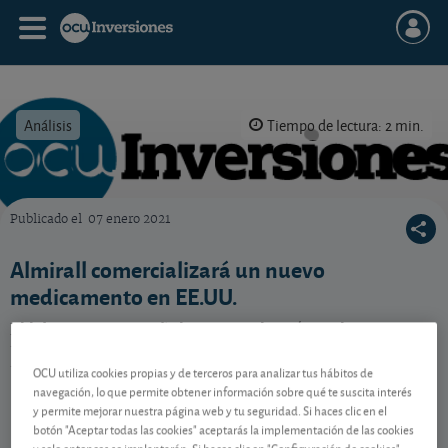
Análisis
Tiempo de lectura: 2 min.
Publicado el
07 enero 2021
OCU Inversiones
Almirall comercializará un nuevo
medicamento en EE.UU.
El laboratorio español comercializará en el primer
trimestre de este año un nuevo medicamento para
tratar un tipo de cáncer de piel.
OCU utiliza cookies propias y de terceros para analizar tus hábitos de
navegación, lo que permite obtener información sobre qué te suscita interés
y permite mejorar nuestra página web y tu seguridad. Si haces clic en el
botón "Aceptar todas las cookies" aceptarás la implementación de las cookies
Contenido reservado a SOCIOS
y solo entonces se implantarán. Si haces clic en "Configuración de cookies"