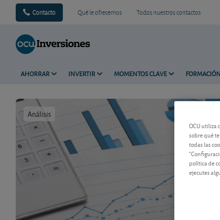
Contacto
Qué le ofrecemos
Todos nuestros contactos
AHORRAR
INVERTIR
MOMENTOS CLAVE
FORMACIÓ
Análisis
Tiempo de 
OCU utiliza 
sobre qué te
todas las co
"Configuraci
política de 
ejecutes alg