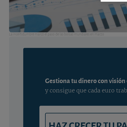
La incertidumbre marcó el paso de las bolsas mundiales en marzo
Gestiona tu dinero con visión
y consigue que cada euro trab
HAZ CRECER TU P