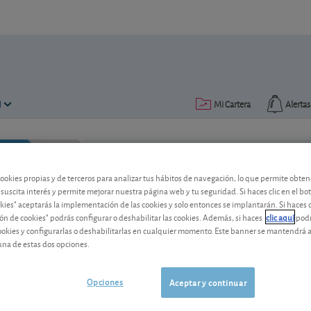
N
Mi Cartera
Alertas
Publicado el
09 diciembre 2020
lectura: 2 min.
cookies propias y de terceros para analizar tus hábitos de navegación, lo que permite obte
 suscita interés y permite mejorar nuestra página web y tu seguridad. Si haces clic en el bo
okies" aceptarás la implementación de las cookies y solo entonces se implantarán. Si haces c
Novartis lanzará nuevos me
ón de cookies" podrás configurar o deshabilitar las cookies. Además, si haces
clic aquí
podr
cookies y configurarlas o deshabilitarlas en cualquier momento. Este banner se mantendrá 
El grupo farmacéutico suizo da muestra
una de estas dos opciones.
ventas como la rentabilidad.
Opciones
Aceptar y continuar
Novartis
125,98 CHF