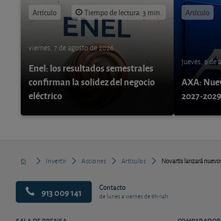
Artículo
Tiempo de lectura: 3 min.
Artículo
viernes, 7 de agosto de 2026
jueves, 6 de
Enel: los resultados semestrales
confirman la solidez del negocio
AXA: Nuev
eléctrico
2027-202
Invertir
Acciones
Artículos
Novartis lanzará nuev
Contacto
913 009 141
de lunes a viernes de 9h-14h
SALA DE PRENSA
COMPARADOR