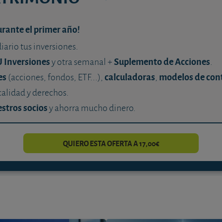
urante el primer año!
diario tus inversiones.
U Inversiones
Suplemento de Acciones
y otra semanal +
.
es
calculadoras
modelos de con
(acciones, fondos, ETF...),
,
calidad y derechos.
stros socios
y ahorra mucho dinero.
QUIERO ESTA OFERTA A 17,00€