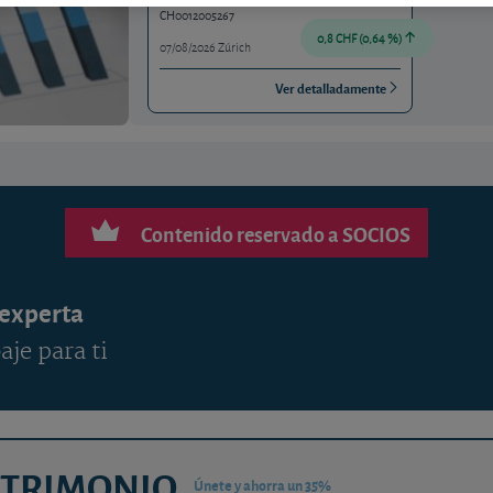
CH0012005267
0,8 CHF (0,64 %)
07/08/2026 Zúrich
Ver detalladamente
Contenido reservado a SOCIOS
 experta
aje para ti
ATRIMONIO
Únete y ahorra un 35%