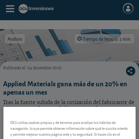
Análisis
Tiempo de lectura: 2 min.
Publicado el
04 diciembre 2020
La incertidumbre marcó el paso de las bolsas mundiales en marzo
Applied Materials gana más de un 20% en
apenas un mes
Tras la fuerte subida de la cotización del fabricante de
equipos para el sector de los semiconductores
¿estamos a tiempo de comprar o es hora de recoger
beneficios?
OCU utiliza cookies propias y de terceros para analizar tus hábitos de
navegación, lo que permite obtener información sobre qué te suscita interés
Applied Materials
539,14 USD
y permite mejorar nuestra página web y tu seguridad. Si haces clic en el