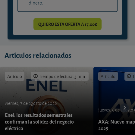
dinero.
QUIERO ESTA OFERTA A 17,00€
Artículos relacionados
Artículo
Tiempo de lectura: 3 min.
Artículo
T
viernes, 7 de agosto de 2026
jueves, 6 de agosto
Enel: los resultados semestrales
confirman la solidez del negocio
AXA: Nuevo mapa
eléctrico
2029