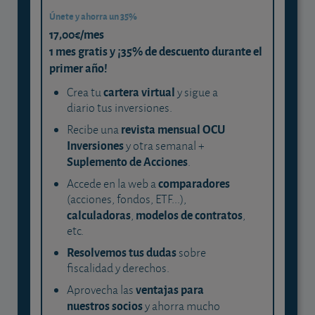
Únete y ahorra un 35%
17,00€/mes
1 mes gratis y ¡35% de descuento durante el
primer año!
cartera virtual
Crea tu
y sigue a
diario tus inversiones.
revista mensual OCU
Recibe una
Inversiones
y otra semanal +
Suplemento de Acciones
.
comparadores
Accede en la web a
(acciones, fondos, ETF...),
calculadoras
modelos de contratos
,
,
etc.
Resolvemos tus dudas
sobre
fiscalidad y derechos.
ventajas para
Aprovecha las
nuestros socios
y ahorra mucho