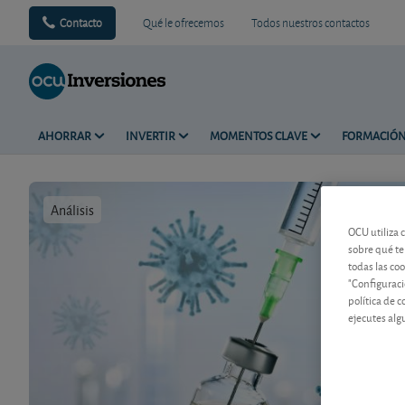
Contacto
Qué le ofrecemos
Todos nuestros contactos
AHORRAR
INVERTIR
MOMENTOS CLAVE
FORMACIÓ
Análisis
Tiempo de 
OCU utiliza 
sobre qué te
todas las co
"Configuraci
política de 
ejecutes alg