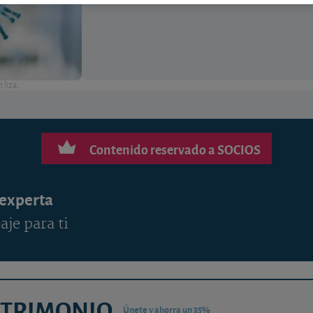
 liza.
Contenido reservado a SOCIOS
 experta
aje para ti
ATRIMONIO
Únete y ahorra un 35%