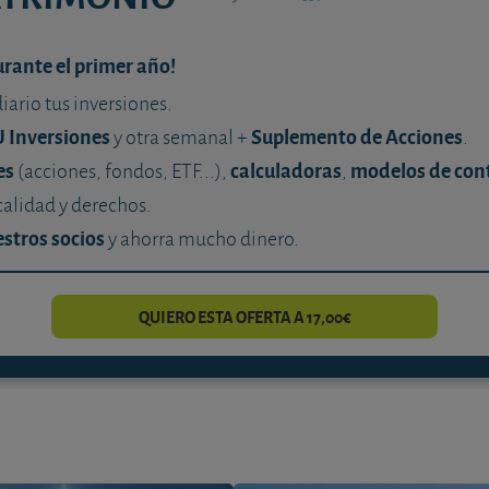
urante el primer año!
diario tus inversiones.
U Inversiones
Suplemento de Acciones
y otra semanal +
.
es
calculadoras
modelos de con
(acciones, fondos, ETF...),
,
calidad y derechos.
stros socios
y ahorra mucho dinero.
QUIERO ESTA OFERTA A 17,00€