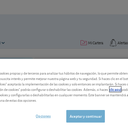
N
Mi Cartera
Alertas
Publicado el
17 noviembre 2020
lectura: 2 min.
cookies propias y de terceros para analizar tus hábitos de navegación, lo que permite obte
 suscita interés y permite mejorar nuestra página web y tu seguridad. Si haces clic en el bo
okies" aceptarás la implementación de las cookies y solo entonces se implantarán. Si haces c
ón de cookies" podrás configurar o deshabilitar las cookies. Además, si haces
clic aquí
podr
cookies y configurarlas o deshabilitarlas en cualquier momento. Este banner se mantendrá 
una de estas dos opciones.
Moderna se dispara en bolsa
Opciones
Aceptar y continuar
La cotización de Moderna se dispara ha
el anuncio de la eficacia de su vacuna. 