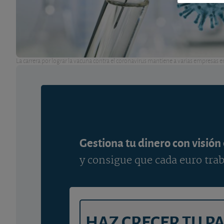
La carrera por lograr la vacuna contra el coronavirus mantiene a varias empresas en
Gestiona tu dinero con visión
y consigue que cada euro trab
HAZ CRECER TU P