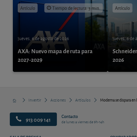
Artículo
Tiempo de lectura: 3 min.
Artículo
jueves, 6 de agosto de 2026
jueves, 6 de
AXA: Nuevo mapa de ruta para
Schneider 
2027-2029
2026
Invertir
Acciones
Artículos
Moderna se dispara en b
Contacto
913 009 141
de lunes a viernes de 9h-14h