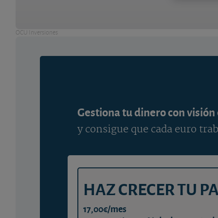
OCU Inversiones
Gestiona tu dinero con visión
y consigue que cada euro trab
HAZ CRECER TU P
17,00€/mes