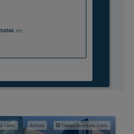
tratos
, etc.
a: 1 min.
Artículo
Tiempo de lectura: 2 min.