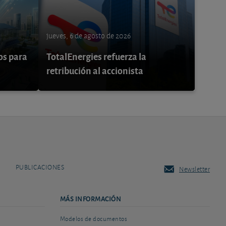
jueves, 6 de agosto de 2026
os para
TotalEnergies refuerza la
retribución al accionista
PUBLICACIONES
Newsletter
MÁS INFORMACIÓN
Modelos de documentos