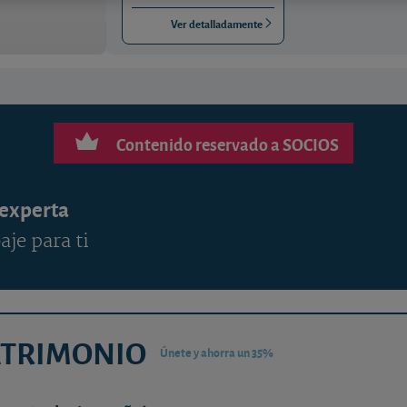
Ver detalladamente
Contenido reservado a SOCIOS
 experta
aje para ti
ATRIMONIO
Únete y ahorra un 35%