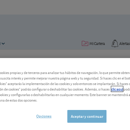
N
Mi Cartera
Alertas
Publicado el
24 noviembre 2020
lectura: 2 min.
cookies propias y de terceros para analizar tus hábitos de navegación, lo que permite obte
Ercros sigue siendo rentable 
 suscita interés y permite mejorar nuestra página web y tu seguridad. Si haces clic en el bo
okies" aceptarás la implementación de las cookies y solo entonces se implantarán. Si haces c
La compañía química española, sin ser aj
ón de cookies" podrás configurar o deshabilitar las cookies. Además, si haces
clic aquí
podr
cookies y configurarlas o deshabilitarlas en cualquier momento. Este banner se mantendrá 
Algo impensable hace unos años.
una de estas dos opciones.
Ercros
3,49 EUR
-
ES0125140A14
Opciones
Aceptar y continuar
07/08/2026
Madrid