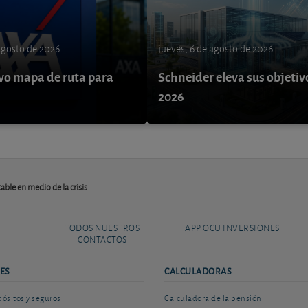
 agosto de 2026
jueves, 6 de agosto de 2026
o mapa de ruta para
Schneider eleva sus objetiv
9
2026
able en medio de la crisis
TODOS NUESTROS
APP OCU INVERSIONES
CONTACTOS
ES
CALCULADORAS
sitos y seguros
Calculadora de la pensión