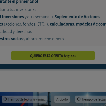
urante el primer año!
diario tus inversiones.
U Inversiones
Suplemento de Acciones
y otra semanal +
.
es
calculadoras
modelos de con
(acciones, fondos, ETF...),
,
calidad y derechos.
stros socios
y ahorra mucho dinero.
QUIERO ESTA OFERTA A 17,00€
Tiempo de lectura: 3 min.
Artículo
Tiempo de lectur