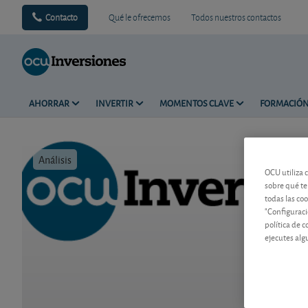
Contacto
Qué le ofrecemos
Todos nuestros contactos
AHORRAR
INVERTIR
MOMENTOS CLAVE
FORMACIÓ
Análisis
Tiempo de 
OCU utiliza 
sobre qué te
todas las co
"Configuraci
política de 
ejecutes alg