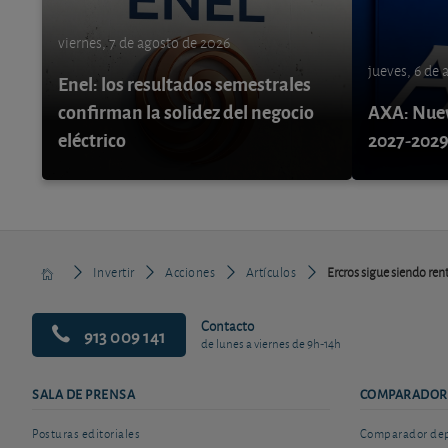
viernes, 7 de agosto de 2026
jueves, 6 de
Enel: los resultados semestrales
confirman la solidez del negocio
AXA: Nuev
eléctrico
2027-202
Invertir
Acciones
Artículos
Ercros sigue siendo rent
Contacto
913 009 141
de lunes a viernes de 9h-14h
SALA DE PRENSA
COMPARADOR
Posturas editoriales
Comparador depó