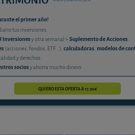
urante el primer año!
diario tus inversiones.
U Inversiones
Suplemento de Acciones
y otra semanal +
.
es
calculadoras
modelos de con
(acciones, fondos, ETF...),
,
calidad y derechos.
stros socios
y ahorra mucho dinero.
QUIERO ESTA OFERTA A 17,00€