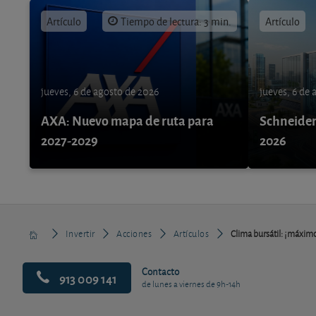
Artículo
Tiempo de lectura: 3 min.
Artículo
jueves, 6 de agosto de 2026
jueves, 6 de
AXA: Nuevo mapa de ruta para
Schneider 
2027-2029
2026
Invertir
Acciones
Artículos
Clima bursátil: ¡máximo
Contacto
913 009 141
de lunes a viernes de 9h-14h