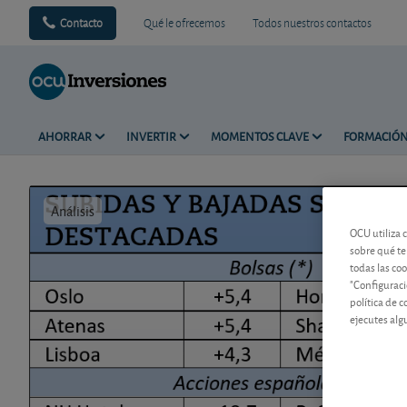
Contacto
Qué le ofrecemos
Todos nuestros contactos
AHORRAR
INVERTIR
MOMENTOS CLAVE
FORMACIÓ
Análisis
Tiempo de 
OCU utiliza 
sobre qué te
todas las co
"Configuraci
política de 
ejecutes alg