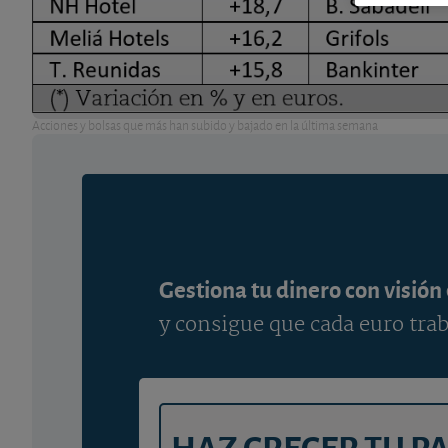
Acciones y bolsas que más han subido y bajado en la última semana
Gestiona tu dinero con visión
y consigue que cada euro trab
HAZ CRECER TU P