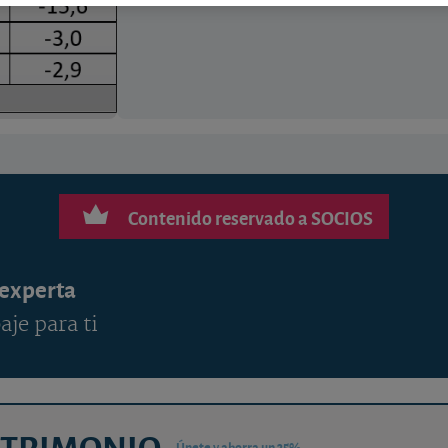
Contenido reservado a SOCIOS
 experta
aje para ti
ATRIMONIO
Únete y ahorra un 35%