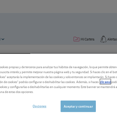
N
Mi Cartera
Alertas
Publicado el
30 noviembre 2020
lectura: 2 min.
cookies propias y de terceros para analizar tus hábitos de navegación, lo que permite obte
 suscita interés y permite mejorar nuestra página web y tu seguridad. Si haces clic en el bo
okies" aceptarás la implementación de las cookies y solo entonces se implantarán. Si haces c
ón de cookies" podrás configurar o deshabilitar las cookies. Además, si haces
clic aquí
podr
cookies y configurarlas o deshabilitarlas en cualquier momento. Este banner se mantendrá 
una de estas dos opciones.
Clima bursátil: ¡máximos his
Opciones
Aceptar y continuar
Las bolsas no dejan de ganar terreno e
norteamericana. Precaución.