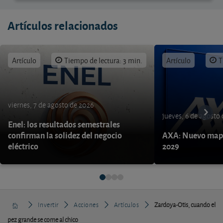
Artículos relacionados
Artículo
Tiempo de lectura: 3 min.
Artículo
T
viernes, 7 de agosto de 2026
jueves, 6 de agosto
Enel: los resultados semestrales
confirman la solidez del negocio
AXA: Nuevo mapa
eléctrico
2029
Invertir
Acciones
Artículos
Zardoya-Otis, cuando el
pez grande se come al chico