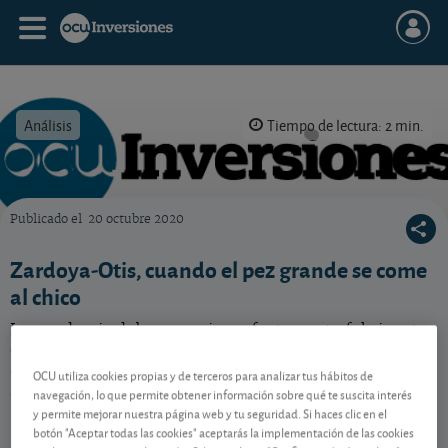
Análisis
Tiempo de lectura: 2 min.
Publicado el
20 octubre 2020
OCU Inversiones
Zardoya-Otis, cuando el pez grande se come
al chico
La pandemia del coronavirus afecta a este fabricante
de ascensores y escaleras mecánicas, aunque por
ahora la crisis no se refleje demasiado en sus
OCU utiliza cookies propias y de terceros para analizar tus hábitos de
resultados.
navegación, lo que permite obtener información sobre qué te suscita interés
y permite mejorar nuestra página web y tu seguridad. Si haces clic en el
botón "Aceptar todas las cookies" aceptarás la implementación de las cookies