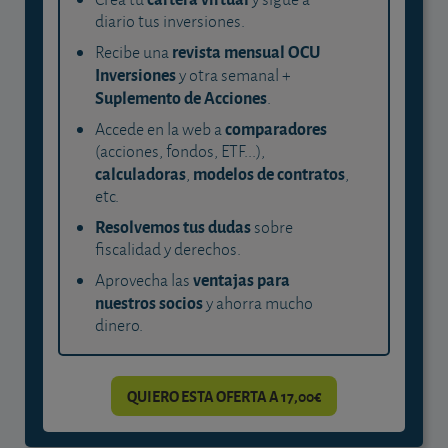
diario tus inversiones.
revista mensual OCU
Recibe una
Inversiones
y otra semanal +
Suplemento de Acciones
.
comparadores
Accede en la web a
(acciones, fondos, ETF...),
calculadoras
modelos de contratos
,
,
etc.
Resolvemos tus dudas
sobre
fiscalidad y derechos.
ventajas para
Aprovecha las
nuestros socios
y ahorra mucho
dinero.
QUIERO ESTA OFERTA A 17,00€