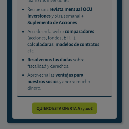
diario tus inversiones.
revista mensual OCU
Recibe una
Inversiones
y otra semanal +
Suplemento de Acciones
.
comparadores
Accede en la web a
(acciones, fondos, ETF...),
calculadoras
modelos de contratos
,
,
etc.
Resolvemos tus dudas
sobre
fiscalidad y derechos.
ventajas para
Aprovecha las
nuestros socios
y ahorra mucho
dinero.
QUIERO ESTA OFERTA A 17,00€