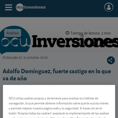
Análisis
Tiempo de lectura: 2 min.
Publicado el
21 octubre 2020
OCU Inversiones
Adolfo Domínguez, fuerte castigo en lo que
va de año
Golpeada por la crisis del covid-19, la cotización de la
cadena de ropa de diseño pierde la mitad de su valor
en 2020.
OCU utiliza cookies propias y de terceros para analizar tus hábitos de
navegación, lo que permite obtener información sobre qué te suscita interés
y permite mejorar nuestra página web y tu seguridad. Si haces clic en el
botón "Aceptar todas las cookies" aceptarás la implementación de las cookies
Contenido reservado a SOCIOS
y solo entonces se implantarán. Si haces clic en "Configuración de cookies"