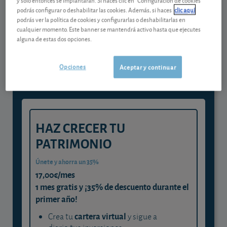
podrás configurar o deshabilitar las cookies. Además, si haces
clic aquí
podrás ver la política de cookies y configurarlas o deshabilitarlas en
Gestiona tu dinero con visión
cualquier momento. Este banner se mantendrá activo hasta que ejecutes
alguna de estas dos opciones.
experta
y consigue que cada euro trabaje
Opciones
Aceptar y continuar
para ti
HAZ CRECER TU
PATRIMONIO
Únete y ahorra un 35%
17,00€/mes
1 mes gratis y ¡35% de descuento durante el
primer año!
cartera virtual
Crea tu
y sigue a