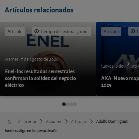
Artículos relacionados
Artículo
Tiempo de lectura: 3 min.
Artículo
T
viernes, 7 de agosto de 2026
jueves, 6 de agosto
Enel: los resultados semestrales
confirman la solidez del negocio
AXA: Nuevo mapa
eléctrico
2029
Invertir
Acciones
Artículos
Adolfo Domínguez,
fuerte castigo en lo que va de año