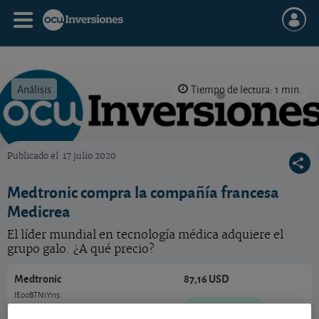
Análisis
Tiempo de lectura: 1 min.
Publicado el
17 julio 2020
OCU Inversiones
Medtronic compra la compañía francesa
Medicrea
El líder mundial en tecnología médica adquiere el
grupo galo. ¿A qué precio?
Medtronic
87,16 USD
IE00BTN1Y115
1,24 USD (1,44 %)
07/08/2026 Nueva York