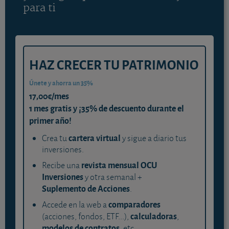
para ti
HAZ CRECER TU PATRIMONIO
Únete y ahorra un 35%
17,00€/mes
1 mes gratis y ¡35% de descuento durante el
primer año!
cartera virtual
Crea tu
y sigue a diario tus
inversiones.
revista mensual OCU
Recibe una
Inversiones
y otra semanal +
Suplemento de Acciones
.
comparadores
Accede en la web a
calculadoras
(acciones, fondos, ETF...),
,
modelos de contratos
, etc.