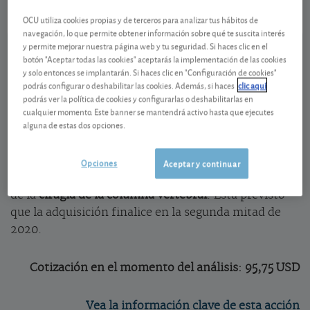
OCU utiliza cookies propias y de terceros para analizar tus hábitos de
Ver detalladamente
navegación, lo que permite obtener información sobre qué te suscita interés
y permite mejorar nuestra página web y tu seguridad. Si haces clic en el
botón "Aceptar todas las cookies" aceptarás la implementación de las cookies
Cuál es la prima pagada por Medicrea
y solo entonces se implantarán. Si haces clic en "Configuración de cookies"
podrás configurar o deshabilitar las cookies. Además, si haces
clic aquí
Medtronic se hace con la francesa Medicrea. Si bien
podrás ver la política de cookies y configurarlas o deshabilitarlas en
el precio pagado representa una prima
cualquier momento. Este banner se mantendrá activo hasta que ejecutes
alguna de estas dos opciones.
del
22%
respecto al el precio de cierre de las acciones
de Medicrea el 14 de julio de 2020, la operación es
financieramente muy modesta a escala de
Opciones
Aceptar y continuar
Medtronic y le permitirá reforzar su oferta en el área
de la
cirugía de la columna vertebral
. Está previsto
que la adquisición finalice en la segunda mitad de
2020.
Cotización en el momento del análisis: 95,75 USD
Vea la información clave de esta acción