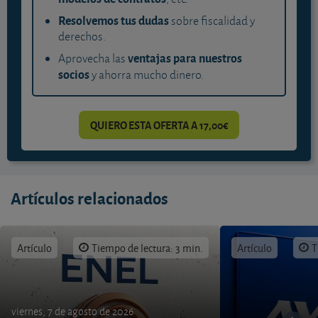
Resolvemos tus dudas
sobre fiscalidad y
derechos.
ventajas para nuestros
Aprovecha las
socios
y ahorra mucho dinero.
QUIERO ESTA OFERTA A 17,00€
Artículos relacionados
Artículo
Tiempo de lectura: 3 min.
Artículo
T
viernes, 7 de agosto de 2026