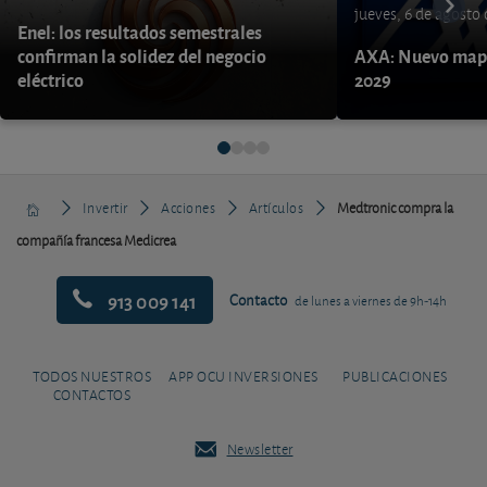
jueves, 6 de agosto
Enel: los resultados semestrales
confirman la solidez del negocio
AXA: Nuevo mapa
eléctrico
2029
Invertir
Acciones
Artículos
Medtronic compra la
compañía francesa Medicrea
913 009 141
Contacto
de lunes a viernes de 9h-14h
TODOS NUESTROS
APP OCU INVERSIONES
PUBLICACIONES
CONTACTOS
Newsletter