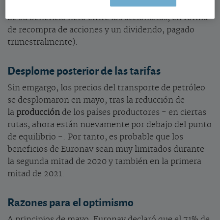
euros (Euronav distribuye sistemáticamente el 80%
de su beneficio neto entre los accionistas, en forma
de recompra de acciones y un dividendo, pagado
trimestralmente).
Desplome posterior de las tarifas
Sin emgargo, los precios del transporte de petróleo
se desplomaron en mayo, tras la reducción de
la
producción
de los países productores - en ciertas
rutas, ahora están nuevamente por debajo del punto
de equilibrio -. Por tanto, es probable que los
beneficios de Euronav sean muy limitados durante
la segunda mitad de 2020 y también en la primera
mitad de 2021.
Razones para el optimismo
A principios de mayo, Euronav declaró que el 71% de