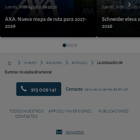
jueves, 6 de agosto de 2026
jueves, 6 de agosto
AXA: Nuevo mapa de ruta para 2027-
Schneider eleva s
2029
2026
Invertir
Acciones
Artículos
La cotización de
Euronav no acaba de arrancar
913 009 141
Contacto
de lunes a viernes de 9h-14h
TODOS NUESTROS
APP OCU INVERSIONES
PUBLICACIONES
CONTACTOS
Newsletter