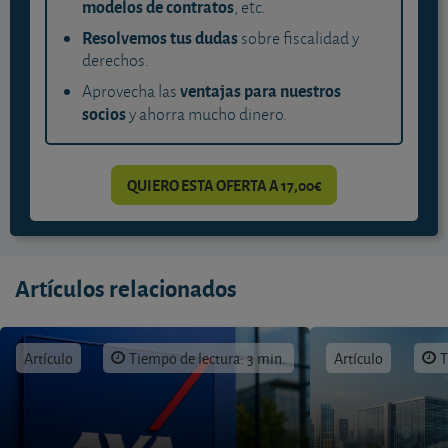
modelos de contratos
, etc.
Resolvemos tus dudas
sobre fiscalidad y
derechos.
ventajas para nuestros
Aprovecha las
socios
y ahorra mucho dinero.
QUIERO ESTA OFERTA A 17,00€
Artículos relacionados
Artículo
Tiempo de lectura: 3 min.
Artículo
T