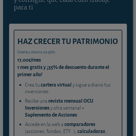
y consigue que cada euro trabaje
para ti
HAZ CRECER TU PATRIMONIO
Únete y ahorra un 35%
17,00€/mes
1 mes gratis y ¡35% de descuento durante el
primer año!
cartera virtual
Crea tu
y sigue a diario tus
inversiones.
revista mensual OCU
Recibe una
Inversiones
y otra semanal +
Suplemento de Acciones
.
comparadores
Accede en la web a
calculadoras
(acciones, fondos, ETF...),
,