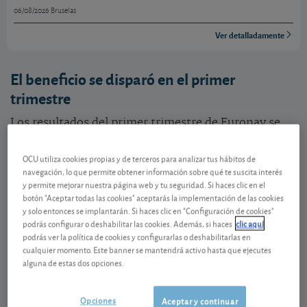
06/08/2026 Bruselas
Ver detalladamente
El beneficio se disparó en el primer
trimestre
Los resultados del primer trimestre de Euronav se
vieron impulsados por el aumento del precio de
los
fletes
. Durante el trimestre, el precio medio del
OCU utiliza cookies propias y de terceros para analizar tus hábitos de
navegación, lo que permite obtener información sobre qué te suscita interés
alquiler diario de sus navíos VLCC fue de 72.750
y permite mejorar nuestra página web y tu seguridad. Si haces clic en el
USD, el doble del precio medio diario durante del
botón "Aceptar todas las cookies" aceptarás la implementación de las cookies
primer trimestre de 2019. Y dado que los costes del
y solo entonces se implantarán. Si haces clic en "Configuración de cookies"
podrás configurar o deshabilitar las cookies. Además, si haces
clic aquí
grupo son más o menos fijos, el
beneficio
¡se
podrás ver la política de cookies y configurarlas o deshabilitarlas en
multiplicó por 11,5 hasta alcanzar los 0,96 EUR por
cualquier momento. Este banner se mantendrá activo hasta que ejecutes
acción!
alguna de estas dos opciones.
El
dividendo
pagado el 26 de junio ascendió a 0,51
Opciones
Aceptar y continuar