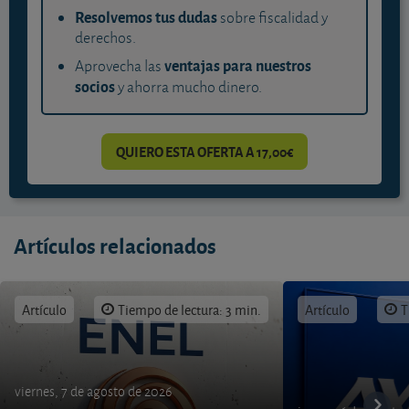
Resolvemos tus dudas
sobre fiscalidad y
derechos.
ventajas para nuestros
Aprovecha las
socios
y ahorra mucho dinero.
QUIERO ESTA OFERTA A 17,00€
Artículos relacionados
Artículo
Tiempo de lectura: 3 min.
Artículo
T
viernes, 7 de agosto de 2026