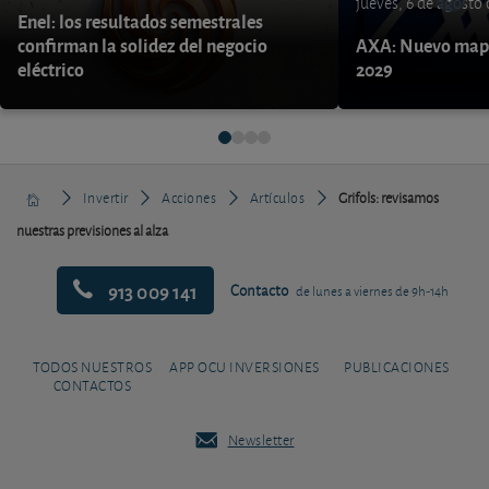
jueves, 6 de agosto
Enel: los resultados semestrales
confirman la solidez del negocio
AXA: Nuevo mapa
eléctrico
2029
Invertir
Acciones
Artículos
Grifols: revisamos
nuestras previsiones al alza
913 009 141
Contacto
de lunes a viernes de 9h-14h
TODOS NUESTROS
APP OCU INVERSIONES
PUBLICACIONES
CONTACTOS
Newsletter