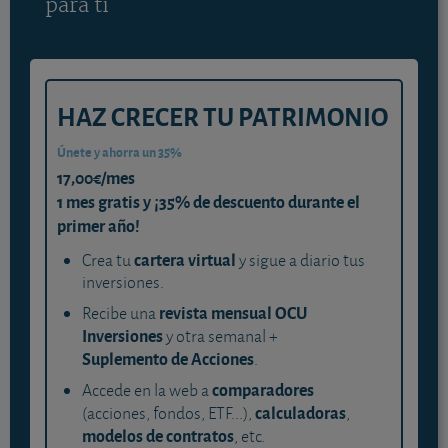
para ti
HAZ CRECER TU PATRIMONIO
Únete y ahorra un 35%
17,00€/mes
1 mes gratis y ¡35% de descuento durante el
primer año!
cartera virtual
Crea tu
y sigue a diario tus
inversiones.
revista mensual OCU
Recibe una
Inversiones
y otra semanal +
Suplemento de Acciones
.
comparadores
Accede en la web a
calculadoras
(acciones, fondos, ETF...),
,
modelos de contratos
, etc.