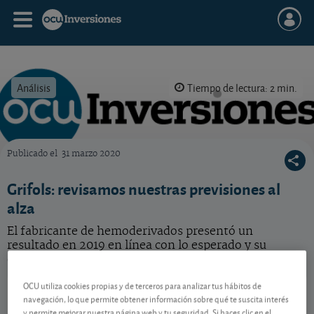
Análisis
Tiempo de lectura: 2 min.
Publicado el
31 marzo 2020
OCU Inversiones
Grifols: revisamos nuestras previsiones al
alza
El fabricante de hemoderivados presentó un
resultado en 2019 en línea con lo esperado y su
dividendo no corre peligro.
OCU utiliza cookies propias y de terceros para analizar tus hábitos de
Grifols
10,18 EUR
navegación, lo que permite obtener información sobre qué te suscita interés
ES0171996087
y permite mejorar nuestra página web y tu seguridad. Si haces clic en el