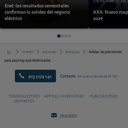
jueves, 6 de agosto
Enel: los resultados semestrales
confirman la solidez del negocio
AXA: Nuevo mapa
eléctrico
2029
Invertir
Acciones
Artículos
Adidas: las previsiones
para 2020 hay que relativizarlas
913 009 141
Contacto
de lunes a viernes de 9h-14h
TODOS NUESTROS
APP OCU INVERSIONES
PUBLICACIONES
CONTACTOS
Newsletter