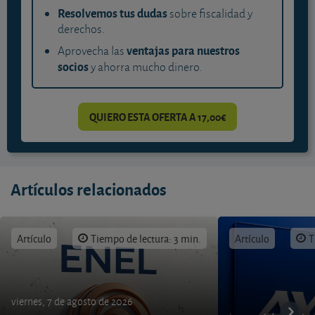
Resolvemos tus dudas
sobre fiscalidad y
derechos.
ventajas para nuestros
Aprovecha las
socios
y ahorra mucho dinero.
QUIERO ESTA OFERTA A 17,00€
Artículos relacionados
Artículo
Tiempo de lectura: 3 min.
Artículo
T
viernes, 7 de agosto de 2026