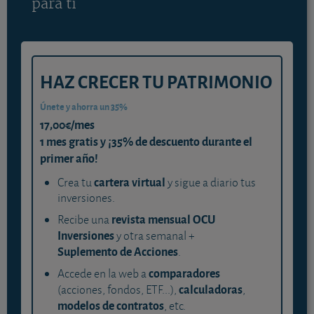
para ti
HAZ CRECER TU PATRIMONIO
Únete y ahorra un 35%
17,00€/mes
1 mes gratis y ¡35% de descuento durante el
primer año!
cartera virtual
Crea tu
y sigue a diario tus
inversiones.
revista mensual OCU
Recibe una
Inversiones
y otra semanal +
Suplemento de Acciones
.
comparadores
Accede en la web a
calculadoras
(acciones, fondos, ETF...),
,
modelos de contratos
, etc.