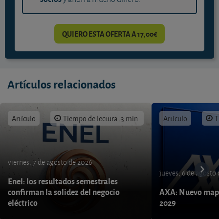
QUIERO ESTA OFERTA A 17,00€
Artículos relacionados
Artículo
Tiempo de lectura: 3 min.
Artículo
T
viernes, 7 de agosto de 2026
jueves, 6 de agosto
Enel: los resultados semestrales
confirman la solidez del negocio
AXA: Nuevo mapa
eléctrico
2029