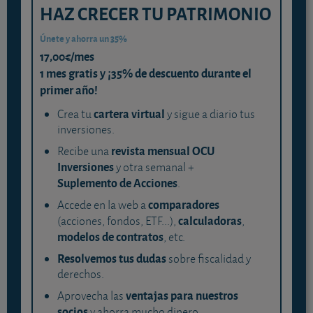
HAZ CRECER TU PATRIMONIO
Únete y ahorra un 35%
17,00€/mes
1 mes gratis y ¡35% de descuento durante el
primer año!
cartera virtual
Crea tu
y sigue a diario tus
inversiones.
revista mensual OCU
Recibe una
Inversiones
y otra semanal +
Suplemento de Acciones
.
comparadores
Accede en la web a
calculadoras
(acciones, fondos, ETF...),
,
modelos de contratos
, etc.
Resolvemos tus dudas
sobre fiscalidad y
derechos.
ventajas para nuestros
Aprovecha las
socios
y ahorra mucho dinero.