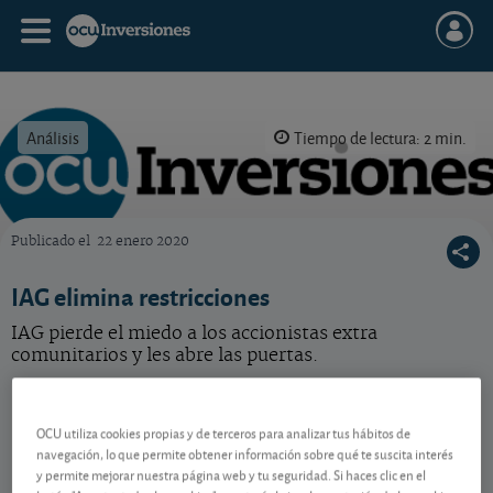
Análisis
Tiempo de lectura: 2 min.
Publicado el
22 enero 2020
OCU Inversiones
IAG elimina restricciones
IAG pierde el miedo a los accionistas extra
comunitarios y les abre las puertas.
IAG
5,204 EUR
ES0177542018
OCU utiliza cookies propias y de terceros para analizar tus hábitos de
0,002 EUR (0,04 %)
navegación, lo que permite obtener información sobre qué te suscita interés
07/08/2026 Madrid
y permite mejorar nuestra página web y tu seguridad. Si haces clic en el