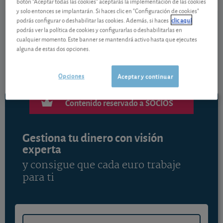
botón "Aceptar todas las cookies" aceptarás la implementación de las cookies
Ver detalladamente
y solo entonces se implantarán. Si haces clic en "Configuración de cookies"
podrás configurar o deshabilitar las cookies. Además, si haces
clic aquí
podrás ver la política de cookies y configurarlas o deshabilitarlas en
La cotización sube ya un +7% en lo que va de año y
cualquier momento. Este banner se mantendrá activo hasta que ejecutes
acumula un +22,6% en los últimos 12 meses. Vea el
alguna de estas dos opciones.
análisis y el consejo de los analistas de OCU
Inversiones para este valor.
Opciones
Aceptar y continuar
Contenido reservado a SOCIOS
Gestiona tu dinero con visión
experta
y consigue que cada euro trabaje
para ti