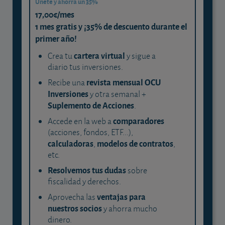
Únete y ahorra un 35%
17,00€/mes
1 mes gratis y ¡35% de descuento durante el
primer año!
cartera virtual
Crea tu
y sigue a
diario tus inversiones.
revista mensual OCU
Recibe una
Inversiones
y otra semanal +
Suplemento de Acciones
.
comparadores
Accede en la web a
(acciones, fondos, ETF...),
calculadoras
modelos de contratos
,
,
etc.
Resolvemos tus dudas
sobre
fiscalidad y derechos.
ventajas para
Aprovecha las
nuestros socios
y ahorra mucho
dinero.