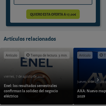
QUIERO ESTA OFERTA A 17,00€
Artículos relacionados
Artículo
Tiempo de lectura: 3 min.
Artículo
T
viernes, 7 de agosto de 2026
jueves, 6 de agosto
Enel: los resultados semestrales
confirman la solidez del negocio
AXA: Nuevo mapa
eléctrico
2029