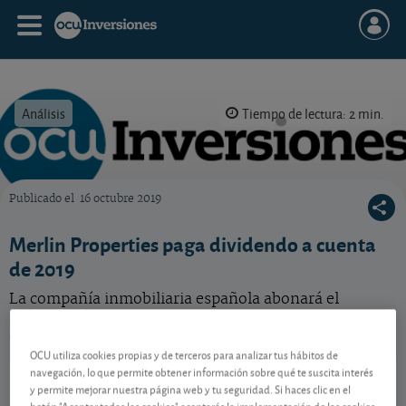
Análisis
Tiempo de lectura: 2 min.
Publicado el
16 octubre 2019
OCU Inversiones
Merlin Properties paga dividendo a cuenta
de 2019
La compañía inmobiliaria española abonará el
próximo día 28 de octubre 0,20 euros brutos por
acción.
OCU utiliza cookies propias y de terceros para analizar tus hábitos de
Merlin Properties
14,77 EUR
navegación, lo que permite obtener información sobre qué te suscita interés
y permite mejorar nuestra página web y tu seguridad. Si haces clic en el
ES0105025003