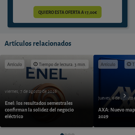
QUIERO ESTA OFERTA A 17,00€
Artículos relacionados
Artículo
Tiempo de lectura: 3 min.
Artículo
T
viernes, 7 de agosto de 2026
jueves, 6 de agosto
Enel: los resultados semestrales
confirman la solidez del negocio
AXA: Nuevo mapa
eléctrico
2029