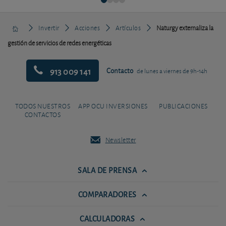
Invertir
Acciones
Artículos
Naturgy externaliza la
gestión de servicios de redes energéticas
913 009 141
Contacto
de lunes a viernes de 9h-14h
TODOS NUESTROS
APP OCU INVERSIONES
PUBLICACIONES
CONTACTOS
Newsletter
SALA DE PRENSA
COMPARADORES
CALCULADORAS