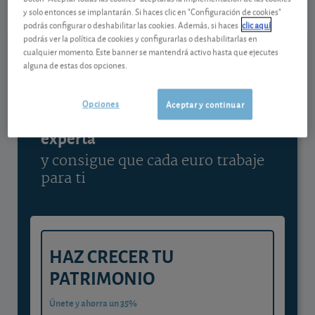
y solo entonces se implantarán. Si haces clic en "Configuración de cookies"
Ver detalladamente
podrás configurar o deshabilitar las cookies. Además, si haces
clic aquí
podrás ver la política de cookies y configurarlas o deshabilitarlas en
cualquier momento. Este banner se mantendrá activo hasta que ejecutes
alguna de estas dos opciones.
Contenido reservado a SOCIOS
Opciones
Aceptar y continuar
Gestiona tu dinero con visión
experta
y consigue que cada euro trabaje
para ti
HAZ CRECER TU
PATRIMONIO
Únete y ahorra un 35%