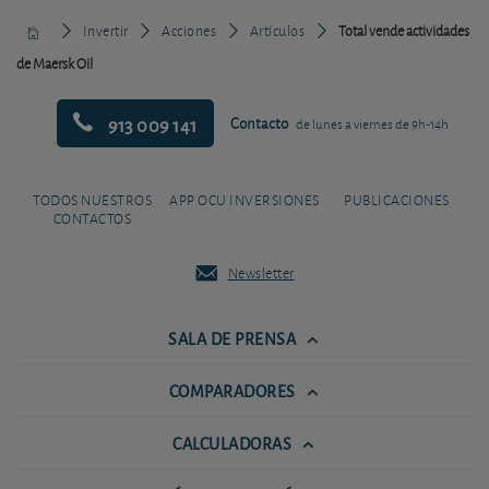
Invertir
Acciones
Artículos
Total vende actividades
de Maersk Oil
913 009 141
Contacto
de lunes a viernes de 9h-14h
TODOS NUESTROS
APP OCU INVERSIONES
PUBLICACIONES
CONTACTOS
Newsletter
SALA DE PRENSA
COMPARADORES
CALCULADORAS