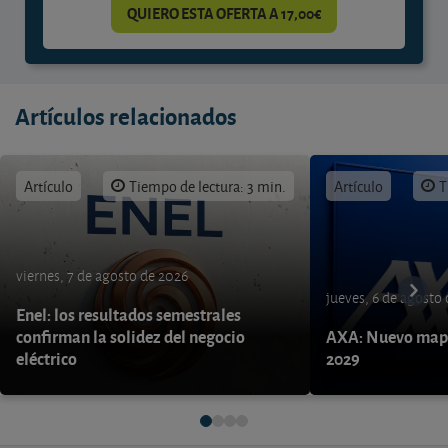
QUIERO ESTA OFERTA A 17,00€
Artículos relacionados
Artículo
Tiempo de lectura: 3 min.
Artículo
T
viernes, 7 de agosto de 2026
jueves, 6 de agosto
Enel: los resultados semestrales
confirman la solidez del negocio
AXA: Nuevo mapa
eléctrico
2029