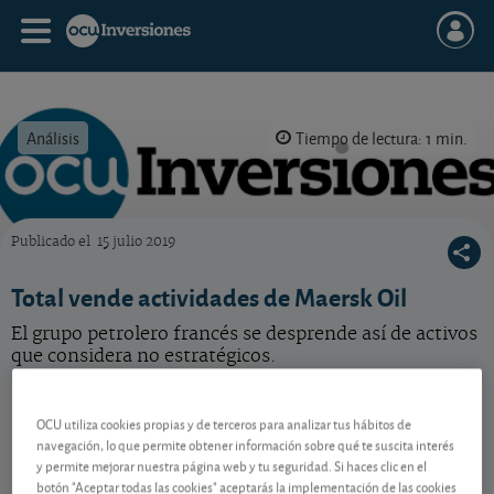
Análisis
Tiempo de lectura: 1 min.
Publicado el
15 julio 2019
OCU Inversiones
Total vende actividades de Maersk Oil
El grupo petrolero francés se desprende así de activos
que considera no estratégicos.
TotalEnergies
74,09 EUR
OCU utiliza cookies propias y de terceros para analizar tus hábitos de
FR0000120271
navegación, lo que permite obtener información sobre qué te suscita interés
-0,45 EUR (-0,60 %)
07/08/2026 París
y permite mejorar nuestra página web y tu seguridad. Si haces clic en el
botón "Aceptar todas las cookies" aceptarás la implementación de las cookies