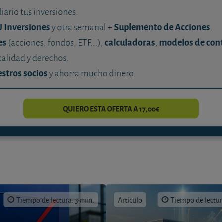
diario tus inversiones.
U Inversiones
Suplemento de Acciones
y otra semanal +
.
es
calculadoras
modelos de con
(acciones, fondos, ETF...),
,
calidad y derechos.
stros socios
y ahorra mucho dinero.
QUIERO ESTA OFERTA A 17,00€
Tiempo de lectura: 3 min.
Artículo
Tiempo de lectur