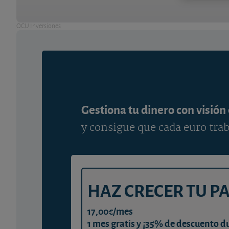
OCU Inversiones
Gestiona tu dinero con visión
y consigue que cada euro trab
HAZ CRECER TU P
17,00€/mes
1 mes gratis y ¡35% de descuento d