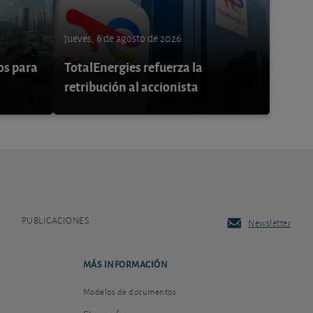
jueves, 6 de agosto de 2026
os para
TotalEnergies refuerza la
retribución al accionista
PUBLICACIONES
Newsletter
MÁS INFORMACIÓN
Modelos de documentos