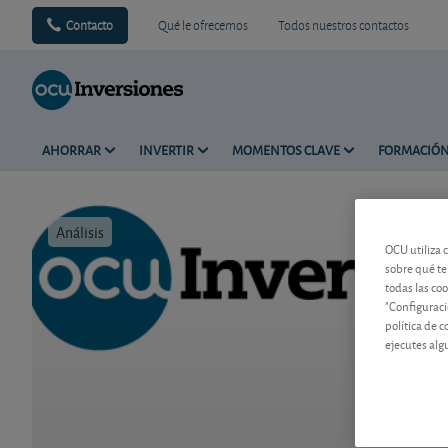
Contacto
Qué le ofrecemos
Todos nuestros contactos
AHORRAR
INVERTIR
MOMENTOS CLAVE
FORMACIÓ
Análisis
Tiempo de 
OCU utiliza 
sobre qué te
todas las co
"Configuraci
política de 
ejecutes alg