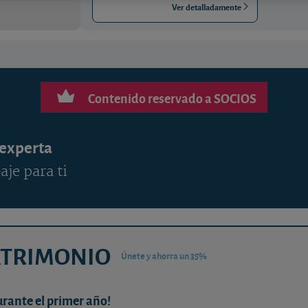
Ver detalladamente
Contenido reservado a SOCIOS
 experta
aje para ti
ATRIMONIO
Únete y ahorra un 35%
urante el primer año!