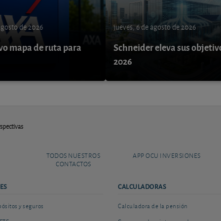
 agosto de 2026
jueves, 6 de agosto de 2026
o mapa de ruta para
Schneider eleva sus objetiv
9
2026
spectivas
TODOS NUESTROS
APP OCU INVERSIONES
CONTACTOS
ES
CALCULADORAS
sitos y seguros
Calculadora de la pensión