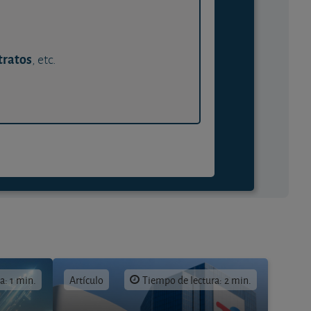
tratos
, etc.
a: 1 min.
Artículo
Tiempo de lectura: 2 min.