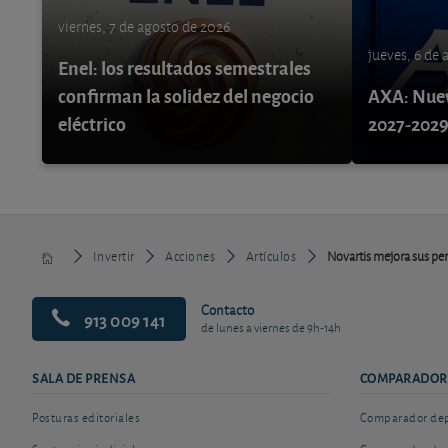
viernes, 7 de agosto de 2026
jueves, 6 de
Enel: los resultados semestrales
confirman la solidez del negocio
AXA: Nuev
eléctrico
2027-202
Invertir
Acciones
Artículos
Novartis mejora sus per
Contacto
913 009 141
de lunes a viernes de 9h-14h
SALA DE PRENSA
COMPARADOR
Posturas editoriales
Comparador depó