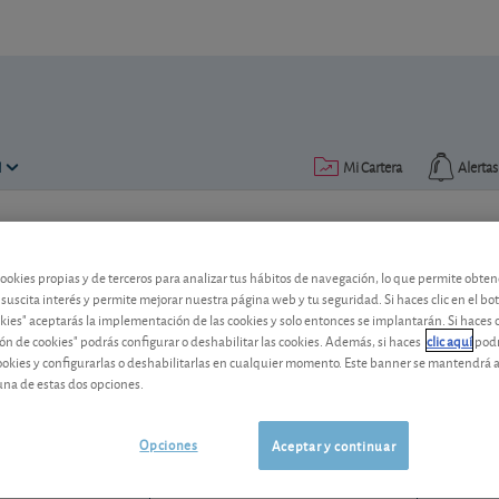
N
Mi Cartera
Alertas
Publicado el
24 julio 2019
lectura: 2 min.
cookies propias y de terceros para analizar tus hábitos de navegación, lo que permite obte
Novartis mejora sus perspec
 suscita interés y permite mejorar nuestra página web y tu seguridad. Si haces clic en el bo
okies" aceptarás la implementación de las cookies y solo entonces se implantarán. Si haces c
ón de cookies" podrás configurar o deshabilitar las cookies. Además, si haces
clic aquí
podr
Novartis ha revisado de nuevo al alza su
cookies y configurarlas o deshabilitarlas en cualquier momento. Este banner se mantendrá 
operativo para 2019.
una de estas dos opciones.
Novartis
125,98 CHF
CH0012005267
Opciones
Aceptar y continuar
0,8 CHF (0,64 %)
07/08/2026 Zúrich