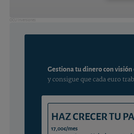
OCU Inversiones
Gestiona tu dinero con visión
y consigue que cada euro trab
HAZ CRECER TU P
17,00€/mes