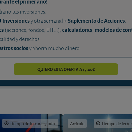
urante el primer año!
diario tus inversiones.
U Inversiones
Suplemento de Acciones
y otra semanal +
.
es
calculadoras
modelos de con
(acciones, fondos, ETF...),
,
calidad y derechos.
stros socios
y ahorra mucho dinero.
QUIERO ESTA OFERTA A 17,00€
Tiempo de lectura: 3 min.
Artículo
Tiempo de lectur