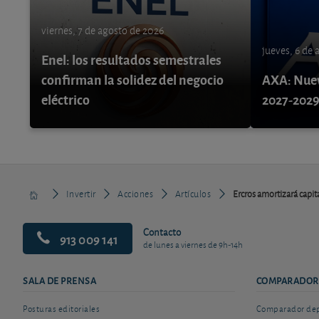
viernes, 7 de agosto de 2026
jueves, 6 de
Enel: los resultados semestrales
confirman la solidez del negocio
AXA: Nuev
eléctrico
2027-202
Invertir
Acciones
Artículos
Ercros amortizará capit
Contacto
913 009 141
de lunes a viernes de 9h-14h
SALA DE PRENSA
COMPARADOR
Posturas editoriales
Comparador depó