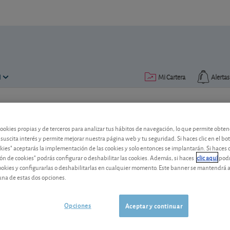
N
Mi Cartera
Alertas
Publicado el
03 julio 2019
lectura: 1 min.
cookies propias y de terceros para analizar tus hábitos de navegación, lo que permite obte
Ercros amortizará capital
 suscita interés y permite mejorar nuestra página web y tu seguridad. Si haces clic en el bo
okies" aceptarás la implementación de las cookies y solo entonces se implantarán. Si haces c
El grupo químico español eliminará acc
ón de cookies" podrás configurar o deshabilitar las cookies. Además, si haces
clic aquí
podr
cookies y configurarlas o deshabilitarlas en cualquier momento. Este banner se mantendrá 
cartera.
una de estas dos opciones.
Ercros
3,49 EUR
-
ES0125140A14
Opciones
Aceptar y continuar
07/08/2026
Madrid