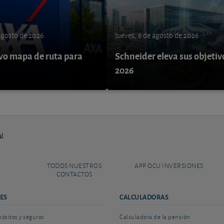
 agosto de 2026
jueves, 6 de agosto de 2026
o mapa de ruta para
Schneider eleva sus objetiv
9
2026
al
TODOS NUESTROS
APP OCU INVERSIONES
CONTACTOS
ES
CALCULADORAS
sitos y seguros
Calculadora de la pensión