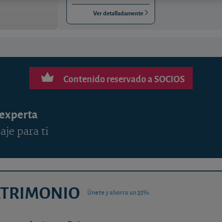
Ver detalladamente
Contenido reservado a SOCIOS
 experta
aje para ti
ATRIMONIO
Únete y ahorra un 35%