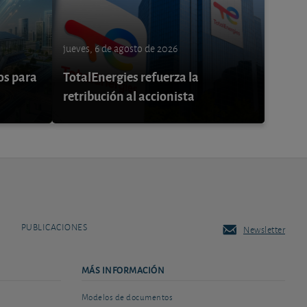
jueves, 6 de agosto de 2026
os para
TotalEnergies refuerza la
retribución al accionista
PUBLICACIONES
Newsletter
MÁS INFORMACIÓN
Modelos de documentos