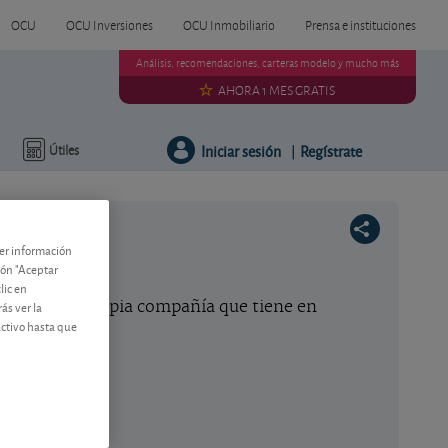
OCU
OCU Inversiones
OCU Inmobiliario
Prensa e instituciones
Análisis, recomendaciones, carteras modelo y mucho más
AHORA 1 MES GRATIS
Iniciar sesión
Regístrate
Útiles
|
ner información
tón "Aceptar
lic en
iones de la propia compañía que tiene en
ás ver la
activo hasta que