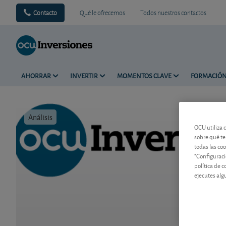
Contacto
Qué le ofrecemos
Todos nuestros contactos
AHORRAR
INVERTIR
MOMENTOS CLAVE
FORMACIÓ
Análisis
Tiempo de 
OCU utiliza 
sobre qué te
todas las co
"Configuraci
política de 
ejecutes alg