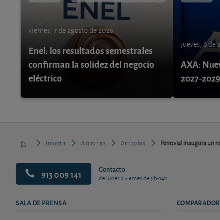
viernes, 7 de agosto de 2026
jueves, 6 de
Enel: los resultados semestrales
confirman la solidez del negocio
AXA: Nuev
eléctrico
2027-202
Invertir
Acciones
Artículos
Ferrovial inaugura un 
Contacto
913 009 141
de lunes a viernes de 9h-14h
SALA DE PRENSA
COMPARADOR