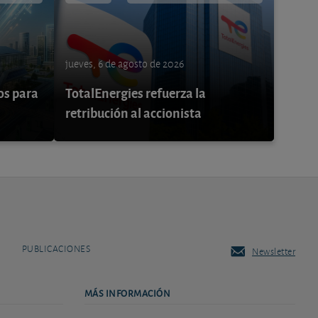
jueves, 6 de agosto de 2026
os para
TotalEnergies refuerza la
retribución al accionista
PUBLICACIONES
Newsletter
MÁS INFORMACIÓN