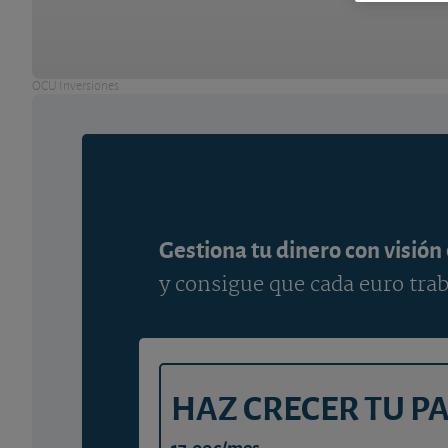
OCU Inversiones
Gestiona tu dinero con visión
y consigue que cada euro trab
HAZ CRECER TU P
17,00€/mes