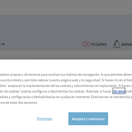
N
Mi Cartera
Alertas
Publicado el
04 junio 2019
lectura: 1 min.
cookies propias y de terceros para analizar tus hábitos de navegación, lo que permite obte
Ferrovial inaugura un nuevo
 suscita interés y permite mejorar nuestra página web y tu seguridad. Si haces clic en el bo
okies" aceptarás la implementación de las cookies y solo entonces se implantarán. Si haces c
norteamericana
ón de cookies" podrás configurar o deshabilitar las cookies. Además, si haces
clic aquí
podr
cookies y configurarlas o deshabilitarlas en cualquier momento. Este banner se mantendrá 
El grupo español de infraestructuras y 
una de estas dos opciones.
EE.UU.
Opciones
Ferrovial
57,36 EUR
Aceptar y continuar
NL0015001FS8
0,26 EUR (0,46 %)