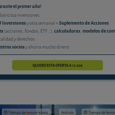
urante el primer año!
diario tus inversiones.
U Inversiones
Suplemento de Acciones
y otra semanal +
.
es
calculadoras
modelos de con
(acciones, fondos, ETF...),
,
calidad y derechos.
stros socios
y ahorra mucho dinero.
QUIERO ESTA OFERTA A 17,00€
Tiempo de lectura: 3 min.
Artículo
Tiempo de lectur