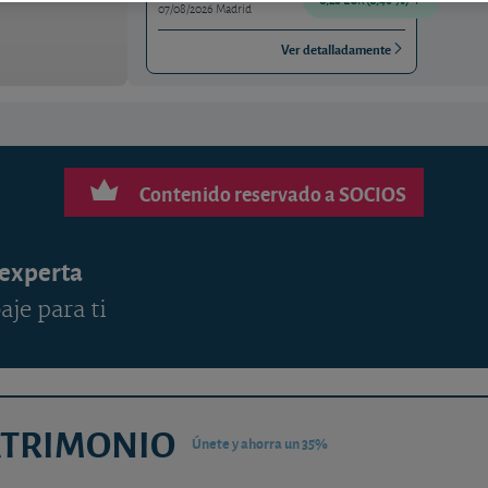
07/08/2026 Madrid
Ver detalladamente
Contenido reservado a SOCIOS
 experta
aje para ti
ATRIMONIO
Únete y ahorra un 35%