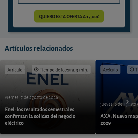
QUIERO ESTA OFERTA A 17,00€
Artículos relacionados
Artículo
Tiempo de lectura: 3 min.
Artículo
T
viernes, 7 de agosto de 2026
jueves, 6 de agosto
Enel: los resultados semestrales
confirman la solidez del negocio
AXA: Nuevo mapa
eléctrico
2029