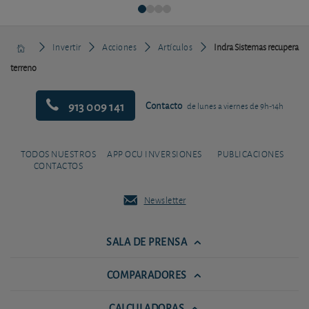
Invertir
Acciones
Artículos
Indra Sistemas recupera
terreno
913 009 141
Contacto
de lunes a viernes de 9h-14h
TODOS NUESTROS
APP OCU INVERSIONES
PUBLICACIONES
CONTACTOS
Newsletter
SALA DE PRENSA
COMPARADORES
CALCULADORAS