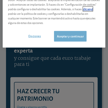
07/08/2026 Madrid
y solo entonces se implantarán. Si haces clic en "Configuración de cookies"
podrás configurar o deshabilitar las cookies. Además, si haces
clic aquí
Ver detalladamente
podrás ver la política de cookies y configurarlas o deshabilitarlas en
cualquier momento. Este banner se mantendrá activo hasta que ejecutes
alguna de estas dos opciones.
Contenido reservado a SOCIOS
Opciones
Aceptar y continuar
Gestiona tu dinero con visión
experta
y consigue que cada euro trabaje
para ti
HAZ CRECER TU
PATRIMONIO
Únete y ahorra un 35%