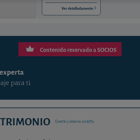
Ver detalladamente
Contenido reservado a SOCIOS
 experta
aje para ti
ATRIMONIO
Únete y ahorra un 35%