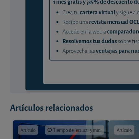
1 mes gratis y ¡35% de descuento d
cartera virtual
Crea tu
y sigue a 
revista mensual OC
Recibe una
comparador
Accede en la web a
Resolvemos tus dudas
sobre fis
ventajas para nue
Aprovecha las
Artículos relacionados
Artículo
Tiempo de lectura: 3 min.
Artículo