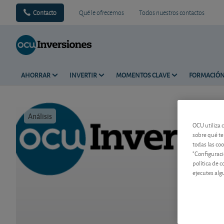
Contacto
Qué le ofrecemos
Todos nuestros contactos
AHORRAR
INVERTIR
MOMENTOS CLAVE
FORMACIÓ
Análisis
Tiempo de 
OCU utiliza 
sobre qué te
todas las co
"Configuraci
política de 
ejecutes alg