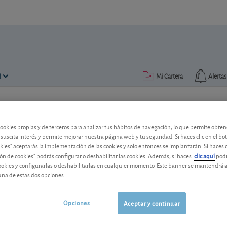
N
Mi Cartera
Alertas
Publicado el
12 noviembre 2018
lectura: 3 min.
cookies propias y de terceros para analizar tus hábitos de navegación, lo que permite obte
Dia, ¿OPA a la vista?
 suscita interés y permite mejorar nuestra página web y tu seguridad. Si haces clic en el bo
okies" aceptarás la implementación de las cookies y solo entonces se implantarán. Si haces c
Mikhail Fridman está a un paso de tomar 
ón de cookies" podrás configurar o deshabilitar las cookies. Además, si haces
clic aquí
podr
cookies y configurarlas o deshabilitarlas en cualquier momento. Este banner se mantendrá 
apostar por una jugosa oferta?
una de estas dos opciones.
Dia
40,45 EUR
-
ES0126775008
Opciones
Aceptar y continuar
06/08/2026
Madrid