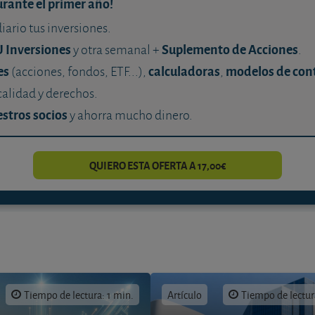
urante el primer año!
diario tus inversiones.
U Inversiones
Suplemento de Acciones
y otra semanal +
.
es
calculadoras
modelos de con
(acciones, fondos, ETF...),
,
calidad y derechos.
stros socios
y ahorra mucho dinero.
QUIERO ESTA OFERTA A 17,00€
Tiempo de lectura: 1 min.
Artículo
Tiempo de lectur