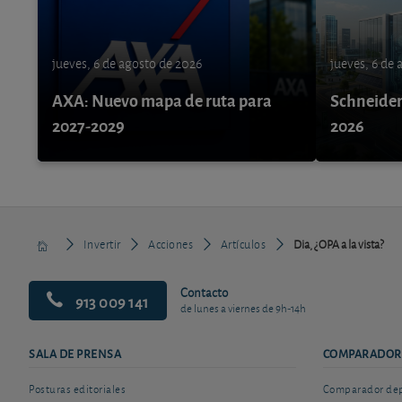
jueves, 6 de agosto de 2026
jueves, 6 de
AXA: Nuevo mapa de ruta para
Schneider 
2027-2029
2026
Invertir
Acciones
Artículos
Dia, ¿OPA a la vista?
Contacto
913 009 141
de lunes a viernes de 9h-14h
SALA DE PRENSA
COMPARADOR
Posturas editoriales
Comparador depó