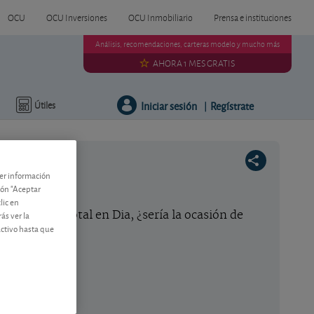
OCU
OCU Inversiones
OCU Inmobiliario
Prensa e instituciones
Análisis, recomendaciones, carteras modelo y mucho más
AHORA 1 MES GRATIS
Iniciar sesión
Regístrate
Útiles
|
ner información
tón "Aceptar
lic en
el control total en Dia, ¿sería la ocasión de
ás ver la
activo hasta que