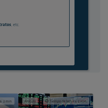
tratos
, etc.
a: 2 min.
Artículo
Tiempo de lectura: 2 min.