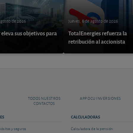
 agosto de 2026
jueves, 6 de agosto de 2026
eleva sus objetivos para
TotalEnergies refuerza la
retribución al accionista
TODOS NUESTROS
APP OCU INVERSIONES
CONTACTOS
ES
CALCULADORAS
sitos y seguros
Calculadora de la pensión