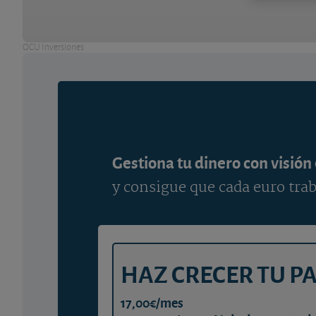
OCU Inversiones
Gestiona tu dinero con visión
y consigue que cada euro trab
HAZ CRECER TU P
17,00€/mes